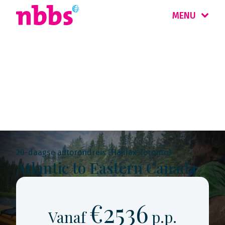
MENU
Rondreis
Canada Oost
20-daagse autorondreis (Halifax-Toronto)
Atlantic to Eastern Canada
€2536
Vanaf
p.p.