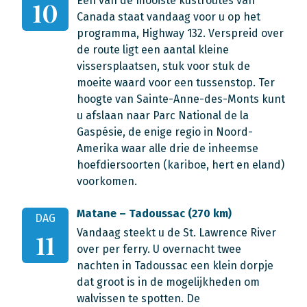
Één van de mooiste kustroutes van
10
Canada staat vandaag voor u op het
programma, Highway 132. Verspreid over
de route ligt een aantal kleine
vissersplaatsen, stuk voor stuk de
moeite waard voor een tussenstop. Ter
hoogte van Sainte-Anne-des-Monts kunt
u afslaan naar Parc National de la
Gaspésie, de enige regio in Noord-
Amerika waar alle drie de inheemse
hoefdiersoorten (kariboe, hert en eland)
voorkomen.
Matane – Tadoussac (270 km)
DAG
Vandaag steekt u de St. Lawrence River
11
over per ferry. U overnacht twee
nachten in Tadoussac een klein dorpje
dat groot is in de mogelijkheden om
walvissen te spotten. De