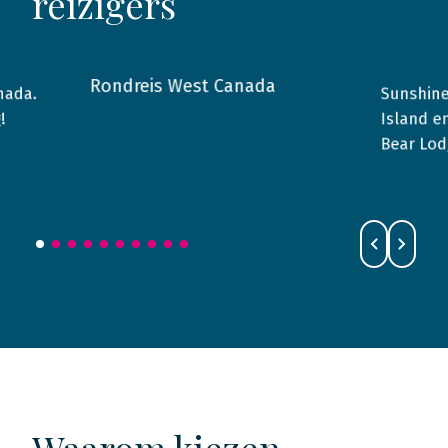
reizigers
Rondreis West Canada
nada.
Sunshine
2016
Canada
2015
!
Island e
Bear Lod
Waarom kiezen