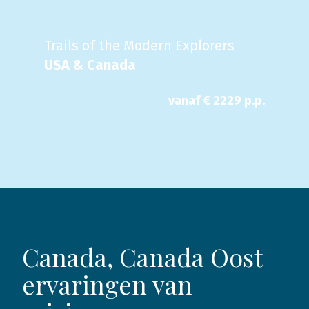
Trails of the Modern Explorers
USA & Canada
vanaf €
2229
p.p.
Canada, Canada Oost
ervaringen van