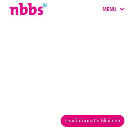
MENU
Rondreis
Filipijnen
Meer dan 7.000 tropische eilanden in de
Indische Oceaan. De Filipijnen zijn bekend om
de gastvrijheid en hagelwitte stranden, maar
kennen ook een koloniaal verleden en een
boeiende natuur.
Landinformatie Filipijnen
Rondreis routekaarten