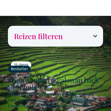
Reizen filteren
16 dagen
Bestseller
16-daagse privé-rondreis
From southern Palawan back
to Manila
Manilla op de fiets, doorkruis Palawan van zuid
naar noord en ontdek de prachtige regio Coron.
Eilandhoppen, idyllische baaien en elke keer