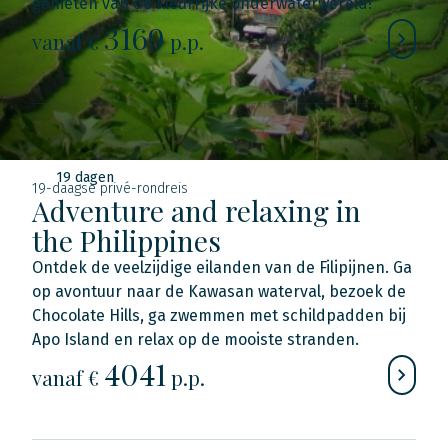
genieten van de kleurrijke onderwaterwereld!
3169
vanaf €
p.p.
19 dagen
19-daagse privé-rondreis
Adventure and relaxing in
the Philippines
Ontdek de veelzijdige eilanden van de Filipijnen. Ga
op avontuur naar de Kawasan waterval, bezoek de
Chocolate Hills, ga zwemmen met schildpadden bij
Apo Island en relax op de mooiste stranden.
4041
vanaf €
p.p.