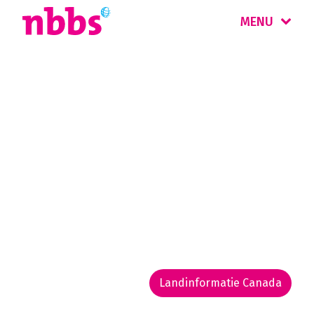
MENU
Rondreis
Canada
Canada is prachtig én immens. Bepaal
daarom vooraf uw reisdoel. Wilt u de
nationale parken van het Westen ontdekken?
Of reist u liever door Ontario, Québec en de
maritieme staten?
Landinformatie Canada
Rondreis routekaarten