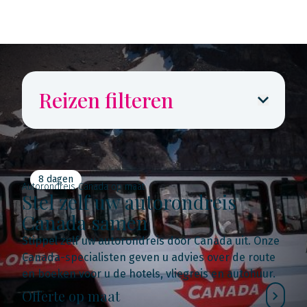
Reizen filteren
8 dagen
Autorondreis Canada op maat
Stel zelf uw autorondreis
Canada samen
Stippel zelf uw autorondreis door Canada uit. Onze
Canada-specialisten geven u advies over de route
en boeken voor u de hotels, vliegreis en autohuur.
Offerte op maat