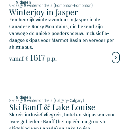
9 dagen
9-daagse winterrondreis (Edmonton-Edmonton)
Winterjoy in Jasper
Een heerlijk winteravontuur in Jasper in de
Canadese Rocky Mountains, die bekend zijn
vanwege de unieke poedersneeuw. Inclusief 6-
daagse skipas voor Marmot Basin en vervoer per
shuttlebus.
1617
vanaf €
p.p.
8 dagen
8-daagse winterrondreis (Calgary-Calgary)
Ski Banff & Lake Louise
Skireis inclusief vliegreis, hotel en skipassen voor
twee gebieden: Banff (het op één na grootste
skigebied van Canada) en Lake Louise.