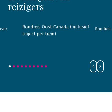
reizigers
Rondreis Oost-Canada (inclusief
uver
Rondreis
2015
Canada
2016
traject per trein)