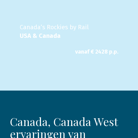
Canada’s Rockies by Rail
USA & Canada
vanaf €
2428
p.p.
Canada, Canada West
ervaringen van