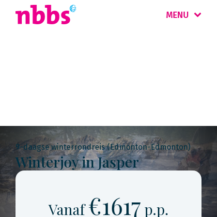
MENU
Rondreis
Canada West
9-daagse winterrondreis (Edmonton-Edmonton)
Winterjoy in Jasper
€1617
Vanaf
p.p.