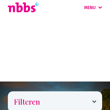
MENU
Autohuur
Midden- & Zuid-
Amerika
Filteren