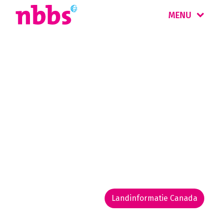
MENU
Rondreis
Canada Oost
In het afwisselende Oosten liggen de
spectaculaire Niagara Falls, boeiende steden
als Toronto, Ottawa en Québec en de
onontdekte Atlantische kustprovincies Nova
Scotia, Labrador en Newfoundland.
Landinformatie Canada
Rondreis routekaarten