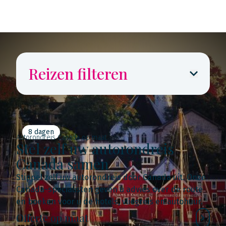
Reizen filteren
8 dagen
Autorondreis Canada op maat
Stel zelf uw autorondreis
Canada samen
Stippel zelf uw autorondreis door Canada uit. Onze
Canada-specialisten geven u advies over de route
en boeken voor u de hotels, vliegreis en autohuur.
Offerte op maat