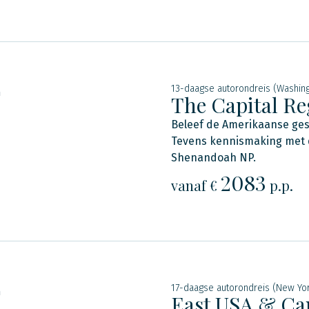
13-daagse autorondreis (Washing
n
The Capital Re
Beleef de Amerikaanse gesc
Tevens kennismaking met d
Shenandoah NP.
2083
vanaf €
p.p.
17-daagse autorondreis (New Yo
n
East USA & Ca