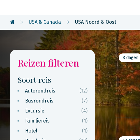
USA & Canada
USA Noord & Oost
8 dagen
Reizen filteren
Soort reis
Autorondreis
(12)
Busrondreis
(7)
Excursie
(4)
Familiereis
(1)
Hotel
(1)