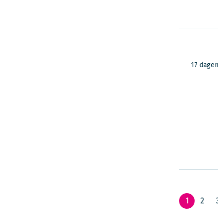
17 dage
1
2