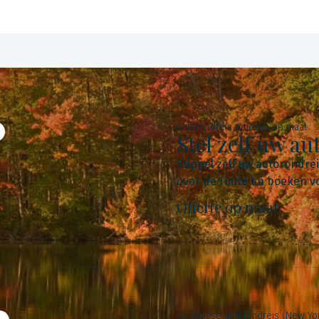
Autorondreis Amerika op maat
Stel zelf uw a
Stippel zelf uw autorondre
over de route en boeken voo
Offerte op maat
12-daagse autorondreis (New Yo