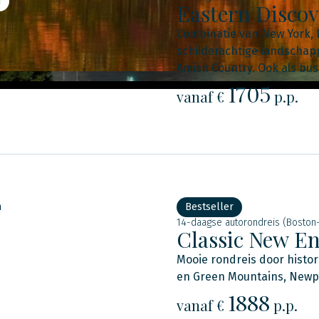
n
Eastern Disco
Combinatie van New York, 
schilderachtige landschapp
Amish Country. Ook als bus
1705
vanaf €
p.p.
n
Bestseller
14-daagse autorondreis (Boston
Classic New E
Mooie rondreis door histor
en Green Mountains, Newpor
1888
vanaf €
p.p.