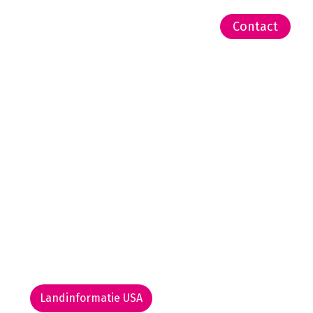
-Zeeland | Pacific
Contact
Landinformatie USA
Rondreis routekaarten