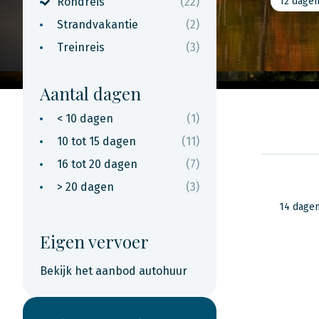
Rondreis
(22)
12 dage
Strandvakantie
(2)
Treinreis
(3)
Aantal dagen
< 10 dagen
(1)
10 tot 15 dagen
(11)
16 tot 20 dagen
(7)
> 20 dagen
(3)
14 dage
Eigen vervoer
Bekijk het aanbod autohuur