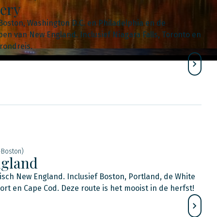
very
Boston, Washington D.C. en Philadelphia en de
en van New England. Inclusief Niagara Falls, Toronto en
rondreis.
-Boston)
ngland
isch New England. Inclusief Boston, Portland, de White
t en Cape Cod. Deze route is het mooist in de herfst!