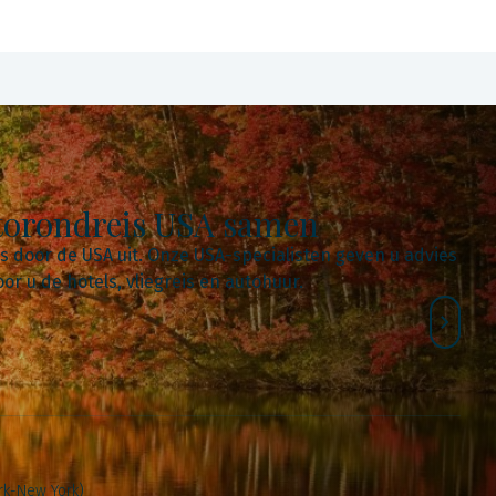
utorondreis USA samen
is door de USA uit. Onze USA-specialisten geven u advies
r u de hotels, vliegreis en autohuur.
rk-New York)