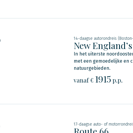
14-daagse autorondreis (Boston
n
New England’
In het uiterste noordooste
met een gemoedelijke en ch
natuurgebieden.
1915
vanaf €
p.p.
17-daagse auto- of motorrondrei
n
Route 66