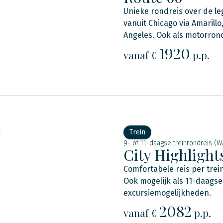
Unieke rondreis over de leg
vanuit Chicago via Amarill
Angeles. Ook als motorrond
1920
vanaf €
p.p.
n
Trein
9- of 11-daagse treinrondreis (W
City Highlight
Comfortabele reis per trei
Ook mogelijk als 11-daagse
excursiemogelijkheden.
2082
vanaf €
p.p.