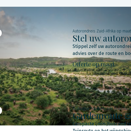
Autorondreis Zuid-Afrika op maat
Stel uw autoro
Stippel zelf uw autorondrei
advies over de route en bo
Offerte op maat
8-daagse rondreis per (mini)bus
Gardenroute 
Compacte (mini)busrondrei
Tuinroute en het wijngebi