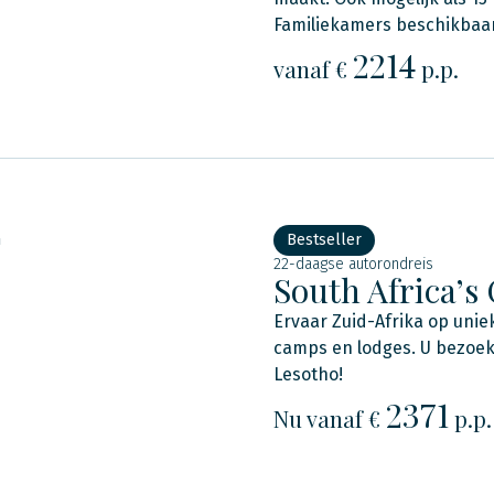
Familiekamers beschikbaar
2214
vanaf €
p.p.
n
Bestseller
22-daagse autorondreis
South Africa’s
Ervaar Zuid-Afrika op uniek
camps en lodges. U bezoekt
Lesotho!
2371
Nu
vanaf €
p.p.