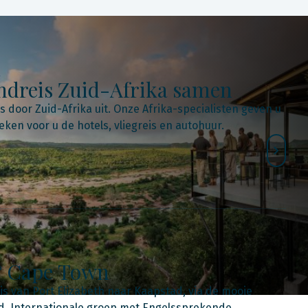
ndreis Zuid-Afrika samen
s door Zuid-Afrika uit. Onze Afrika-specialisten geven u
eken voor u de hotels, vliegreis en autohuur.
& Cape Town
s van Port Elizabeth naar Kaapstad, via de mooie
ed. Internationale groep met Engelssprekende