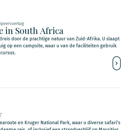
mpeervoertuig
 in South Africa
reis door de prachtige natuur van Zuid-Afrika. U slaapt
uig op een campsite, waar u van de faciliteiten gebruik
 cursus.
y
route en Kruger National Park, waar u diverse safari's
daagse reis, of inclusief een strandverblijf op Mauritius.