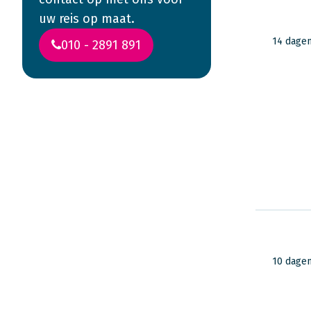
uw reis op maat.
14 dage
010 - 2891 891
Lees ervaringen
van reizigers in
Zuid-Afrika
10 dage