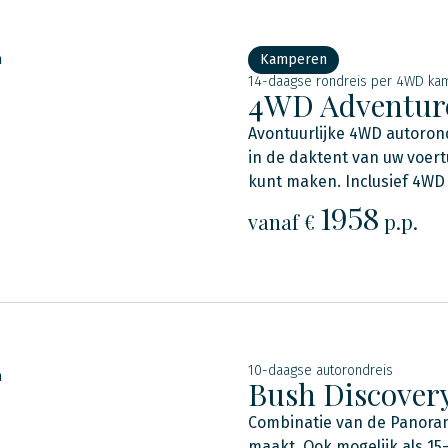
n
Kamperen
14-daagse rondreis per 4WD ka
4WD Adventure
Avontuurlijke 4WD autorond
in de daktent van uw voert
kunt maken. Inclusief 4WD
1958
vanaf €
p.p.
10-daagse autorondreis
n
Bush Discover
Combinatie van de Panorama
maakt. Ook mogelijk als 15-