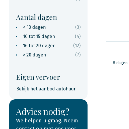
Aantal dagen
< 10 dagen
(3)
10 tot 15 dagen
(4)
16 tot 20 dagen
(12)
> 20 dagen
(7)
8 dagen
Eigen vervoer
Bekijk het aanbod autohuur
Advies nodig?
We helpen u graag. Neem
contact op met ons voor