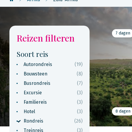
7 dagen
Reizen filteren
Soort reis
Autorondreis
(19)
Bouwsteen
(8)
Busrondreis
(7)
Excursie
(3)
Familiereis
(3)
Hotel
(3)
8 dagen
Rondreis
(26)
Treinreis
(3)