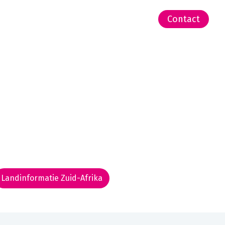
-Zeeland | Pacific
Contact
Landinformatie Zuid-Afrika
Rondreis routekaarten