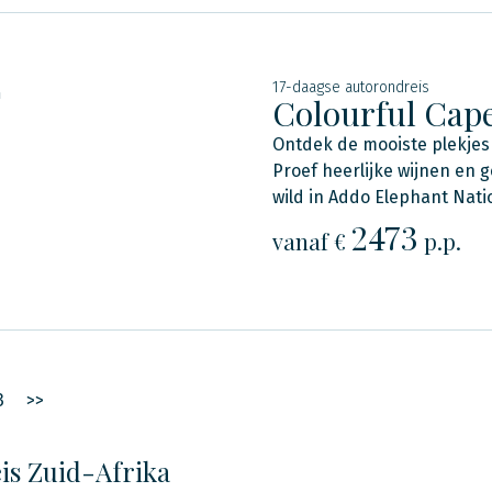
17-daagse autorondreis
n
Colourful Cape
Ontdek de mooiste plekjes 
Proef heerlijke wijnen en 
wild in Addo Elephant Nati
2473
vanaf €
p.p.
3
>>
is Zuid-Afrika