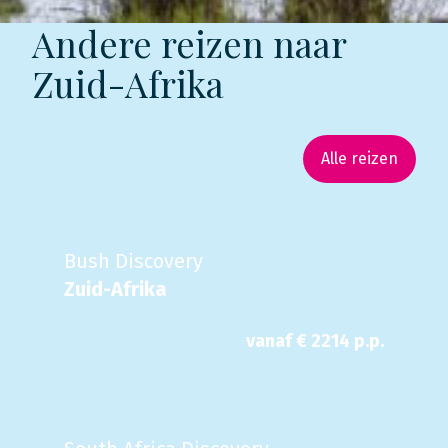
Andere reizen naar
Zuid-Afrika
Alle reizen
Bush Discovery
Zuid-Afrika
vanaf €
2214
p.p.