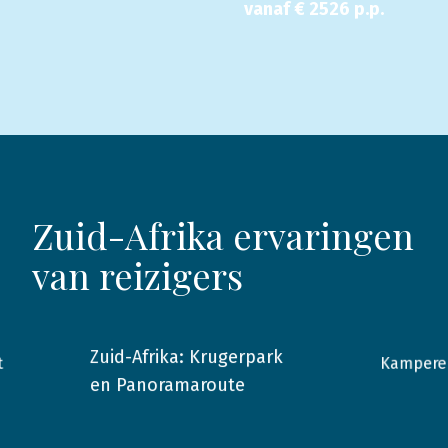
vanaf €
2526
p.p.
Zuid-Afrika ervaringen
van reizigers
Zuid-Afrika: Krugerpark
Kamperen
t
2017
Zuid-Afrika
2019
en Panoramaroute