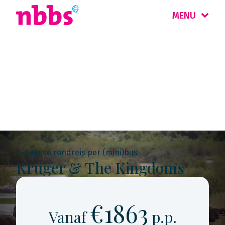
MENU
Rondreis
Zuid-Afrika
8-daagse rondreis per (mini)bus
Kruger & The Kingdoms
€1863
Vanaf
p.p.