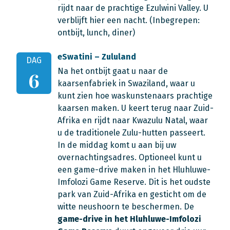
rijdt naar de prachtige Ezulwini Valley. U
verblijft hier een nacht. (
Inbegrepen:
ontbijt, lunch, diner)
eSwatini – Zululand
DAG
Na het ontbijt gaat u naar de
6
kaarsenfabriek in Swaziland, waar u
kunt zien hoe waskunstenaars prachtige
kaarsen maken. U keert terug naar Zuid-
Afrika en rijdt naar Kwazulu Natal, waar
u de traditionele Zulu-hutten passeert.
In de middag komt u aan bij uw
overnachtingsadres. Optioneel kunt u
een game-drive maken in het Hluhluwe-
Imfolozi Game Reserve. Dit is het oudste
park van Zuid-Afrika en gesticht om de
witte neushoorn te beschermen. De
game-drive in het Hluhluwe-Imfolozi