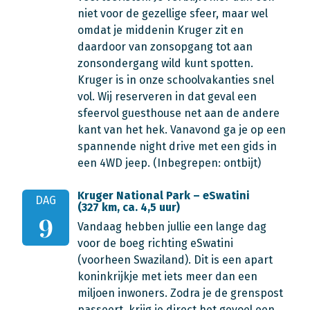
niet voor de gezellige sfeer, maar wel
omdat je middenin Kruger zit en
daardoor van zonsopgang tot aan
zonsondergang wild kunt spotten.
Kruger is in onze schoolvakanties snel
vol. Wij reserveren in dat geval een
sfeervol guesthouse net aan de andere
kant van het hek. Vanavond ga je op een
spannende night drive met een gids in
een 4WD jeep.
(Inbegrepen: ontbijt)
Kruger National Park – eSwatini
DAG
(327 km, ca. 4,5 uur)
9
Vandaag hebben jullie een lange dag
voor de boeg richting eSwatini
(voorheen Swaziland). Dit is een apart
koninkrijkje met iets meer dan een
miljoen inwoners. Zodra je de grenspost
passeert, krijg je direct het gevoel een