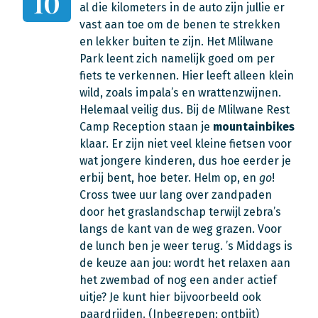
10
al die kilometers in de auto zijn jullie er
vast aan toe om de benen te strekken
en lekker buiten te zijn. Het Mlilwane
Park leent zich namelijk goed om per
fiets te verkennen. Hier leeft alleen klein
wild, zoals impala’s en wrattenzwijnen.
Helemaal veilig dus. Bij de Mlilwane Rest
Camp Reception staan je
mountainbikes
klaar. Er zijn niet veel kleine fietsen voor
wat jongere kinderen, dus hoe eerder je
erbij bent, hoe beter. Helm op, en
go
!
Cross twee uur lang over zandpaden
door het graslandschap terwijl zebra’s
langs de kant van de weg grazen. Voor
de lunch ben je weer terug. ’s Middags is
de keuze aan jou: wordt het relaxen aan
het zwembad of nog een ander actief
uitje? Je kunt hier bijvoorbeeld ook
paardrijden.
(Inbegrepen: ontbijt)