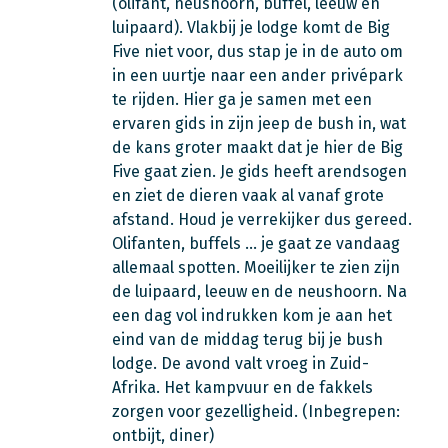
(olifant, neushoorn, buffel, leeuw en
luipaard). Vlakbij je lodge komt de Big
Five niet voor, dus stap je in de auto om
in een uurtje naar een ander privépark
te rijden. Hier ga je samen met een
ervaren gids in zijn jeep de bush in, wat
de kans groter maakt dat je hier de Big
Five gaat zien. Je gids heeft arendsogen
en ziet de dieren vaak al vanaf grote
afstand. Houd je verrekijker dus gereed.
Olifanten, buffels … je gaat ze vandaag
allemaal spotten. Moeilijker te zien zijn
de luipaard, leeuw en de neushoorn. Na
een dag vol indrukken kom je aan het
eind van de middag terug bij je bush
lodge. De avond valt vroeg in Zuid-
Afrika. Het kampvuur en de fakkels
zorgen voor gezelligheid.
(Inbegrepen:
ontbijt, diner)