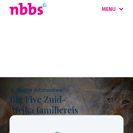
MENU
Rondreis
Zuid-Afrika
19-daagse autorondreis
Big Five Zuid-
Afrika familiereis