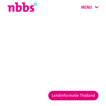
MENU
Rondreis
Thailand
Sierlijke boeddhistische tempels, afgelegen
vakantieparadijsjes, witte stranden en ruige
gebergten. Samen met de heerlijke keuken
en vriendelijke bevolking maakt dit Thailand
een topbestemming!
Landinformatie Thailand
Rondreis routekaarten