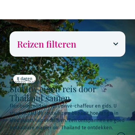
Reizen filteren
8 dagen
Rondreis Thailand op maat
Stel uw eigen reis door
Thailand samen
Flexibele rondreis met privé-chaffeur en gids. U
stippelt zelf de route uit en bepaalt hoe lang u in
elke plaats wilt verblijven. Een ontspannen en goed
betaalbare manier om Thailand te ontdekken.