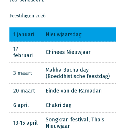
Feestdagen 2026
1 januari
Nieuwjaarsdag
17
Chinees Nieuwjaar
februari
Makha Bucha day
3 maart
(Boeddhistische feestdag)
20 maart
Einde van de Ramadan
6 april
Chakri dag
Songkran festival, Thais
13-15 april
Nieuwjaar