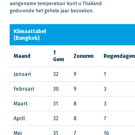
aangename temperatuur kunt u Thailand
gedurende het gehele jaar bezoeken.
Klimaattabel
(Bangkok)
T
Maand
Zonuren
Regendagen
Gem
Januari
32
9
1
Februari
30
9
3
Maart
31
8
3
April
32
8
7
Mei
31
7
16