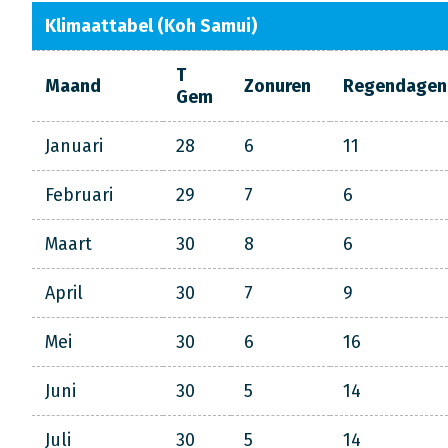
Klimaattabel (Koh Samui)
T
Maand
Zonuren
Regendagen
Gem
Januari
28
6
11
Februari
29
7
6
Maart
30
8
6
April
30
7
9
Mei
30
6
16
Juni
30
5
14
Juli
30
5
14