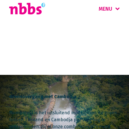
MENU
Landinformatie
Thailand
Grensovergang met Cambodja
Momenteel is het uitsluitend mogelijk om de grens
tussen Thailand en Cambodja per vliegtuig te
overschrijden. Bij al onze combinatiereizen van