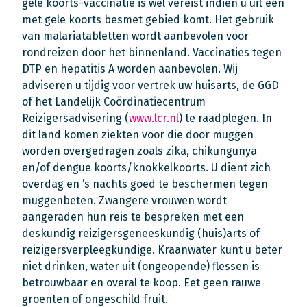
gele koorts-vaccinatie is wèl vereist indien u uit een
met gele koorts besmet gebied komt. Het gebruik
van malariatabletten wordt aanbevolen voor
rondreizen door het binnenland. Vaccinaties tegen
DTP en hepatitis A worden aanbevolen. Wij
adviseren u tijdig voor vertrek uw huisarts, de GGD
of het Landelijk Coördinatiecentrum
Reizigersadvisering (
www.lcr.nl
) te raadplegen. In
dit land komen ziekten voor die door muggen
worden overgedragen zoals zika, chikungunya
en/of dengue koorts/knokkelkoorts. U dient zich
overdag en ’s nachts goed te beschermen tegen
muggenbeten. Zwangere vrouwen wordt
aangeraden hun reis te bespreken met een
deskundig reizigersgeneeskundig (huis)arts of
reizigersverpleegkundige. Kraanwater kunt u beter
niet drinken, water uit (ongeopende) flessen is
betrouwbaar en overal te koop. Eet geen rauwe
groenten of ongeschild fruit.