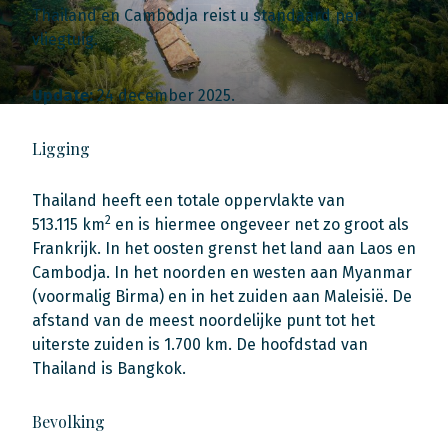
Thailand en Cambodja reist u standaard per
vliegtuig.
Update:
24 december 2025.
Ligging
Thailand heeft een totale oppervlakte van
2
513.115 km
en is hiermee ongeveer net zo groot als
Frankrijk. In het oosten grenst het land aan Laos en
Cambodja. In het noorden en westen aan Myanmar
(voormalig Birma) en in het zuiden aan Maleisië. De
afstand van de meest noordelijke punt tot het
uiterste zuiden is 1.700 km. De hoofdstad van
Thailand is Bangkok.
Bevolking