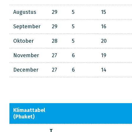
Augustus
29
5
15
September
29
5
16
Oktober
28
5
20
November
27
6
19
December
27
6
14
Klimaattabel
(Phuket)
T