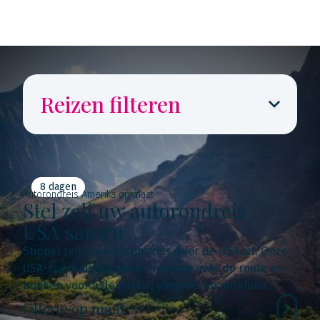
Reizen filteren
8 dagen
Autorondreis Amerika op maat
Stel zelf uw autorondreis
USA samen
Stippel zelf uw autorondreis door de USA uit. Onze
USA-specialisten geven u advies over de route en
boeken voor u de hotels, vliegreis en autohuur.
Offerte op maat