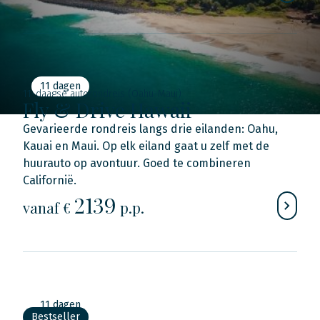
11 dagen
11-daagse autorondreis (Oahu-Maui)
Fly & Drive Hawaii
Gevarieerde rondreis langs drie eilanden: Oahu,
Kauai en Maui. Op elk eiland gaat u zelf met de
huurauto op avontuur. Goed te combineren
Californië.
2139
vanaf €
p.p.
11 dagen
Bestseller