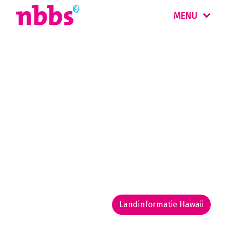
MENU
Rondreis
Hawaii
Hawaii, de vulkanische archipel in de Stille
Oceaan, wordt ‘Paradise of the Pacific’
genoemd. Schitterende stranden, wuivende
palmen, een rijke flora en fauna en
spectaculaire landschappen.
Landinformatie Hawaii
Rondreis routekaarten