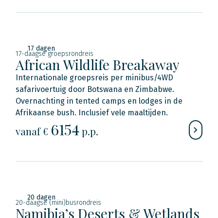
17 dagen
17-daagse groepsrondreis
African Wildlife Breakaway
Internationale groepsreis per minibus/4WD
safarivoertuig door Botswana en Zimbabwe.
Overnachting in tented camps en lodges in de
Afrikaanse bush. Inclusief vele maaltijden.
6154
vanaf €
p.p.
20 dagen
20-daagse (mini)busrondreis
Namibia’s Deserts & Wetlands