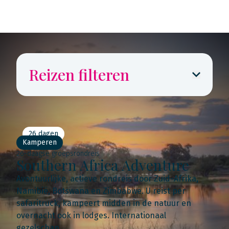
Reizen filteren
26 dagen
Kamperen
26-daagse groepsrondreis
Southern Africa Adventure
Avontuurlijke, actieve rondreis door Zuid-Afrika,
Namibië, Botswana en Zimbabwe. U reist per
safaritruck, kampeert midden in de natuur en
overnacht ook in lodges. Internationaal
gezelschap.