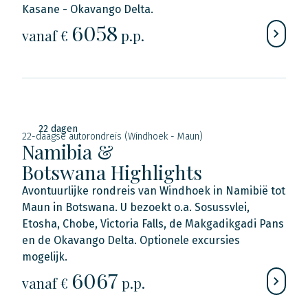
Kasane - Okavango Delta.
6058
vanaf €
p.p.
22 dagen
22-daagse autorondreis (Windhoek - Maun)
Namibia &
Botswana Highlights
Avontuurlijke rondreis van Windhoek in Namibië tot
Maun in Botswana. U bezoekt o.a. Sosussvlei,
Etosha, Chobe, Victoria Falls, de Makgadikgadi Pans
en de Okavango Delta. Optionele excursies
mogelijk.
6067
vanaf €
p.p.