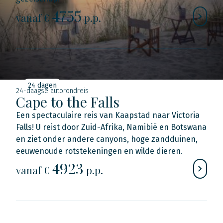
4755
vanaf €
p.p.
24 dagen
24-daagse autorondreis
Cape to the Falls
Een spectaculaire reis van Kaapstad naar Victoria
Falls! U reist door Zuid-Afrika, Namibië en Botswana
en ziet onder andere canyons, hoge zandduinen,
eeuwenoude rotstekeningen en wilde dieren.
4923
vanaf €
p.p.