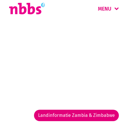
MENU
Rondreis
Zambia & Zimbabwe
Deze landen zijn nog relatief onontdekt.
Highlights zijn de Victoria Falls, de grootste
watervallen ter wereld, en wildparken zoals
Hwange, met enorme kuddes olifanten. Maak
er een wandelsafari!
Landinformatie Zambia & Zimbabwe
Rondreis routekaarten