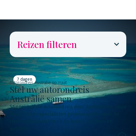
Reizen filteren
7 dagen
Autorondreis Australië op maat
Stel uw autorondreis
Australië samen
Stippel zelf uw autorondreis door Australië uit. Onze
Down Under-specialisten geven u advies over de
route en boeken voor u de hotels, vliegreis en
autohuur.