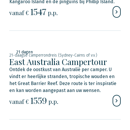
Kangaroo Island en de pinguïns bij Phillip Island.
1547
vanaf €
p.p.
21 dagen
21-daagse camperrondreis (Sydney-Cairns of v.v.)
East Australia Campertour
Ontdek de oostkust van Australië per camper. U
vindt er heerlijke stranden, tropische wouden en
het Great Barrier Reef. Deze route is ter inspiratie
en kan worden aangepast aan uw wensen.
1559
vanaf €
p.p.