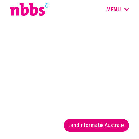
MENU
Rondreis
Australië
Australië biedt een diversiteit aan
landschappen, van regenwouden en
gebergtes tot woestijnen en diepe ravijnen.
Naast kosmopolitische steden, stranden en
koraalriffen is er de verlaten Outback.
Landinformatie Australië
Rondreis routekaarten