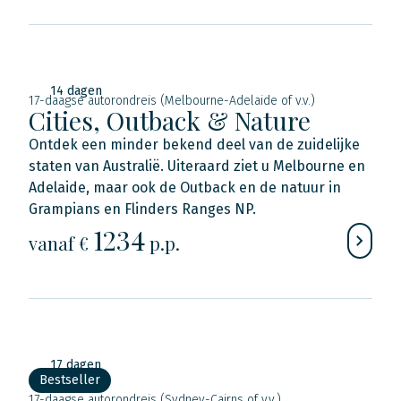
14 dagen
17-daagse autorondreis (Melbourne-Adelaide of v.v.)
Cities, Outback & Nature
Ontdek een minder bekend deel van de zuidelijke
staten van Australië. Uiteraard ziet u Melbourne en
Adelaide, maar ook de Outback en de natuur in
Grampians en Flinders Ranges NP.
1234
vanaf €
p.p.
17 dagen
Bestseller
17-daagse autorondreis (Sydney-Cairns of v.v.)