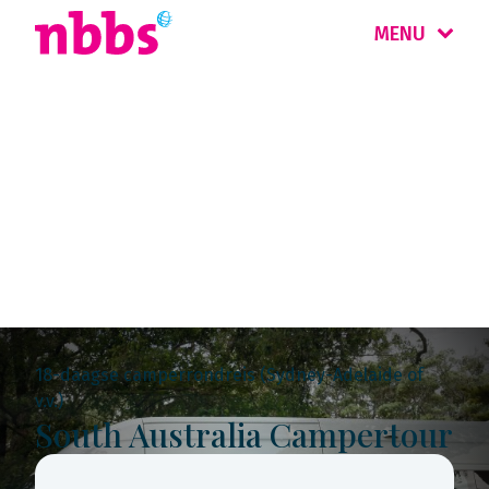
MENU
Rondreis
Australië Zuid &
Tasmanië
18-daagse camperrondreis (Sydney-Adelaide of
v.v.)
South Australia Campertour