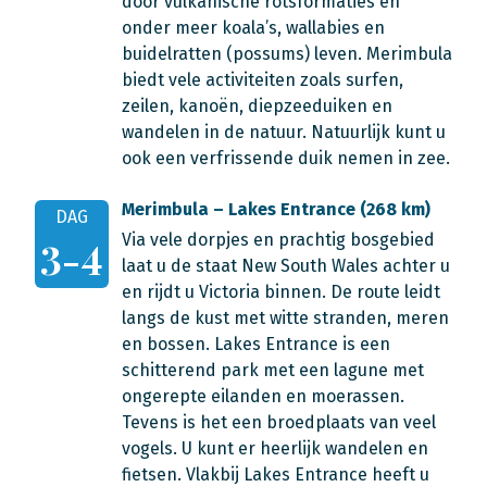
door vulkanische rotsformaties en
onder meer koala’s, wallabies en
buidelratten (possums) leven. Merimbula
biedt vele activiteiten zoals surfen,
zeilen, kanoën, diepzeeduiken en
wandelen in de natuur. Natuurlijk kunt u
ook een verfrissende duik nemen in zee.
Merimbula – Lakes Entrance (268 km)
DAG
Via vele dorpjes en prachtig bosgebied
3-4
laat u de staat New South Wales achter u
en rijdt u Victoria binnen. De route leidt
langs de kust met witte stranden, meren
en bossen. Lakes Entrance is een
schitterend park met een lagune met
ongerepte eilanden en moerassen.
Tevens is het een broedplaats van veel
vogels. U kunt er heerlijk wandelen en
fietsen. Vlakbij Lakes Entrance heeft u