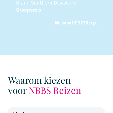
Grand Southern Discovery
Groepsreis
Nu
vanaf €
3276
p.p.
Waarom kiezen
voor
NBBS Reizen