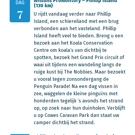
Wilsons Promontory – Phillip Island
DAG
(130 km)
7
U rijdt vandaag verder naar Phillip
Island, een schiereiland met een brug
verbonden aan het vasteland. Phillip
Island heeft veel te bieden. Breng u een
bezoek aan het Koala Conservation
Centre om koala’s van dichtbij te
spotten, bezoek het Grand Prix circuit of
waai uit tijdens een wandeling langs de
ruige kust bij The Nobbies. Maar bezoekt
u vooral tegen zonsondergang de
Penguin Parade! Na een dag vissen in
zee, waggelen de kleine pinguïns met
honderden tegelijk ’s avonds het strand
op, op zoek naar hun duinholen. Verblijft
u op Cowes Caravan Park dan staat uw
camper dichtbij het strand.