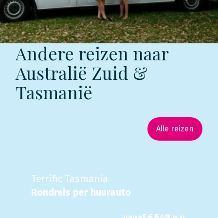
Andere reizen naar
Australië Zuid &
Tasmanië
Alle reizen
Terrific Tasmania
Rondreis per huurauto
vanaf €
549
p.p.