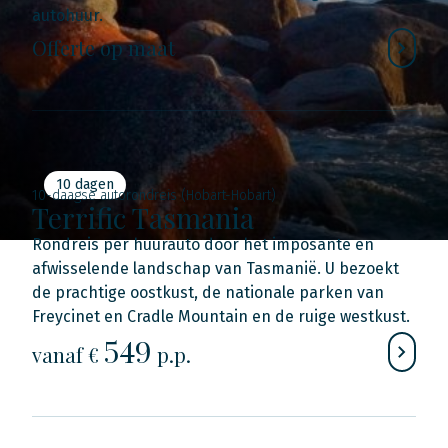
autohuur.
Offerte op maat
10 dagen
10-daagse autorondreis (Hobart-Hobart)
Terrific Tasmania
Rondreis per huurauto door het imposante en
afwisselende landschap van Tasmanië. U bezoekt
de prachtige oostkust, de nationale parken van
Freycinet en Cradle Mountain en de ruige westkust.
549
vanaf €
p.p.