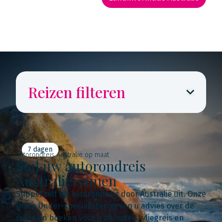
Rondreis routekaarten
Reizen filteren
7 dagen
Autorondreis Australië op maat
Stel uw autorondreis
Australië samen
Stippel zelf uw autorondreis door Australië uit. Onze
Down Under-specialisten geven u advies over de
route en boeken voor u de hotels, vliegreis en