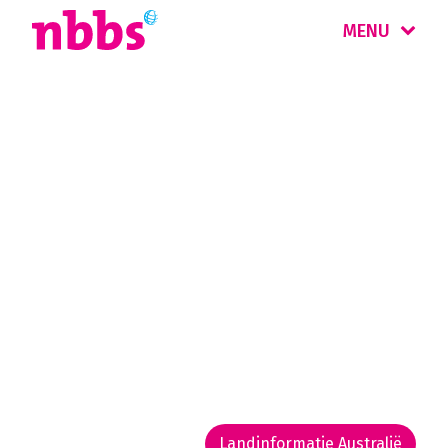
MENU
Rondreis
Australië Zuid
& Tasmanië
In het Zuiden liggen wijngebieden en
bergketens waar u mooie hikes kunt maken.
De Great Ocean Road biedt adembenemende
uitzichten op de Twelve Apostles. Tasmanië
kent veel ongerepte natuur.
Landinformatie Australië