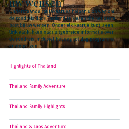
uw wensen
Onderstaande routekaartjes helpen u op weg om
de rondreis door Thailand te kiezen die het beste
past bij uw wensen. Onder elk kaartje kunt u een
link
aanklikken naar uitgebreide informatie over
de rondreis, inclusief het dag tot dag programma
en de prijzen.
Highlights of Thailand
Thailand Family Adventure
Thailand Family Highlights
Thailand & Laos Adventure