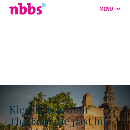
MENU
Kaartjes rondreizen
Thailand
Kies de reis door
Thailand die past bij