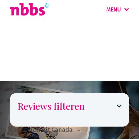
MENU
Reizigers
vertellen
Reviews filteren
Een review uit Canada