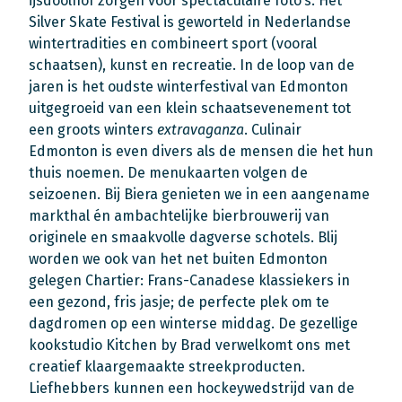
ijsdoolhof zorgen voor spectaculaire foto’s. Het
Silver Skate Festival is geworteld in Nederlandse
wintertradities en combineert sport (vooral
schaatsen), kunst en recreatie. In de loop van de
jaren is het oudste winterfestival van Edmonton
uitgegroeid van een klein schaatsevenement tot
een groots winters
extravaganza
. Culinair
Edmonton is even divers als de mensen die het hun
thuis noemen. De menukaarten volgen de
seizoenen. Bij Biera genieten we in een aangename
markthal én ambachtelijke bierbrouwerij van
originele en smaakvolle dagverse schotels. Blij
worden we ook van het net buiten Edmonton
gelegen Chartier: Frans-Canadese klassiekers in
een gezond, fris jasje; de perfecte plek om te
dagdromen op een winterse middag. De gezellige
kookstudio Kitchen by Brad verwelkomt ons met
creatief klaargemaakte streekproducten.
Liefhebbers kunnen een hockeywedstrijd van de