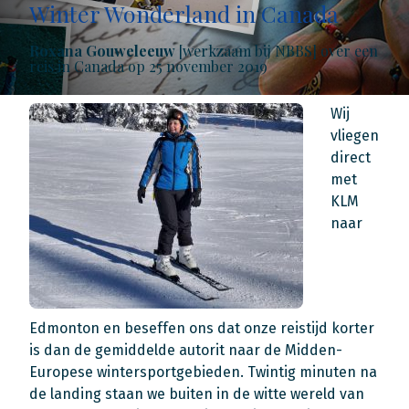
Winter Wonderland in Canada
Roxana Gouweleeuw
[werkzaam bij NBBS] over een
reis in Canada op 25 november 2019
Wij
vliegen
direct
met
KLM
naar
Edmonton en beseffen ons dat onze reistijd korter
is dan de gemiddelde autorit naar de Midden-
Europese wintersportgebieden. Twintig minuten na
de landing staan we buiten in de witte wereld van