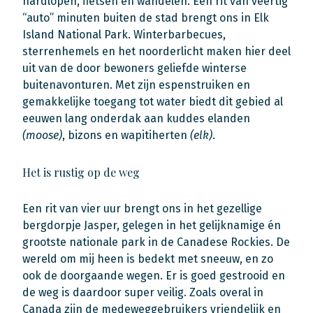
hardlopen, fietsen en wandelen. Een rit van veertig
“auto” minuten buiten de stad brengt ons in Elk
Island National Park. Winterbarbecues,
sterrenhemels en het noorderlicht maken hier deel
uit van de door bewoners geliefde winterse
buitenavonturen. Met zijn espenstruiken en
gemakkelijke toegang tot water biedt dit gebied al
eeuwen lang onderdak aan kuddes elanden
(moose)
, bizons en wapitiherten
(elk)
.
Het is rustig op de weg
Een rit van vier uur brengt ons in het gezellige
bergdorpje Jasper, gelegen in het gelijknamige én
grootste nationale park in de Canadese Rockies. De
wereld om mij heen is bedekt met sneeuw, en zo
ook de doorgaande wegen. Er is goed gestrooid en
de weg is daardoor super veilig. Zoals overal in
Canada zijn de medeweggebruikers vriendelijk en