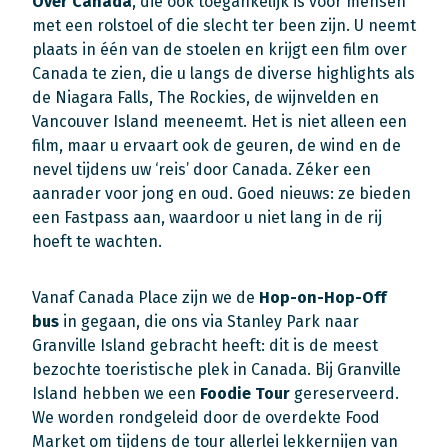
Over Canada
, die ook toegankelijk is voor mensen
met een rolstoel of die slecht ter been zijn. U neemt
plaats in één van de stoelen en krijgt een film over
Canada te zien, die u langs de diverse highlights als
de Niagara Falls, The Rockies, de wijnvelden en
Vancouver Island meeneemt. Het is niet alleen een
film, maar u ervaart ook de geuren, de wind en de
nevel tijdens uw ‘reis’ door Canada. Zéker een
aanrader voor jong en oud. Goed nieuws: ze bieden
een Fastpass aan, waardoor u niet lang in de rij
hoeft te wachten.
Vanaf Canada Place zijn we de
Hop-on-Hop-Off
bus
in gegaan, die ons via Stanley Park naar
Granville Island gebracht heeft: dit is de meest
bezochte toeristische plek in Canada. Bij Granville
Island hebben we een
Foodie Tour
gereserveerd.
We worden rondgeleid door de overdekte Food
Market om tijdens de tour allerlei lekkernijen van