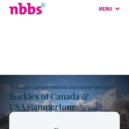
MENU
Rondreis
Amerika
23-daagse camperrondreis (Vancouver-Vancouver)
Rockies of Canada &
USA Campertour