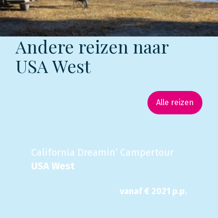
Andere reizen naar
USA West
Alle reizen
California Dreamin’ Campertour
USA West
vanaf €
2021
p.p.