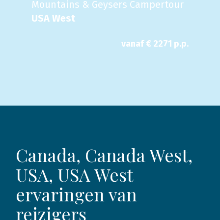
Mountains & Geysers Campertour
USA West
vanaf €
2271
p.p.
Canada, Canada West,
USA, USA West
ervaringen van
reizigers