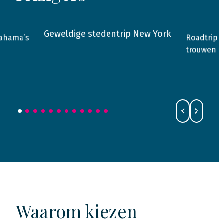
Geweldige stedentrip New York
Roadtrip
Bahama’s
2015
USA
2021
trouwen 
Waarom kiezen