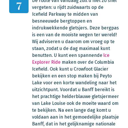
De route van vandaag zult u niet zo snel
7
vergeten: u rijdt zuidwaarts op de
Icefield Parkway te midden van
besneeuwde bergtoppen en
indrukwekkende gletsjers. Deze bergpas
is een van de mooiste wegen ter wereld!
Wij adviseren u daarom om vroeg op te
staan, zodat u de dag maximaal kunt
benutten. U kunt een spannende
lce
Explorer Ride
maken over de Columbia
Icefield. Ook kunt u Crowfoot Glacier
bekijken en een stop maken bij Peyto
Lake voor een korte wandeling naar het
uitzichtpunt. Voordat u Banff bereikt is
het prachtige helderblauwe gletsjermeer
van Lake Louise ook de moeite waard om
te bekijken. Na een lange dag komt u
voldaan aan in het gemoedelijke plaatsje
Banff, dat in het gelijknamige nationale