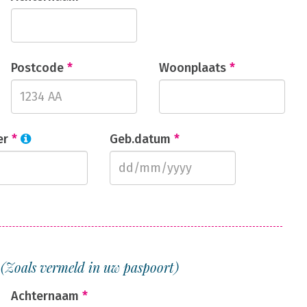
Postcode
*
Woonplaats
*
er
*
Geb.datum
*
1
(Zoals vermeld in uw paspoort)
Achternaam
*