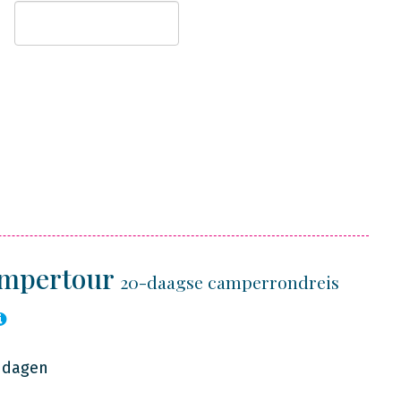
Campertour
20-daagse camperrondreis
7 dagen