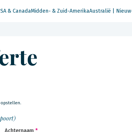
SA & Canada
Midden- & Zuid-Amerika
Australië | Nieuw
ferte
opstellen.
spoort)
Achternaam
*