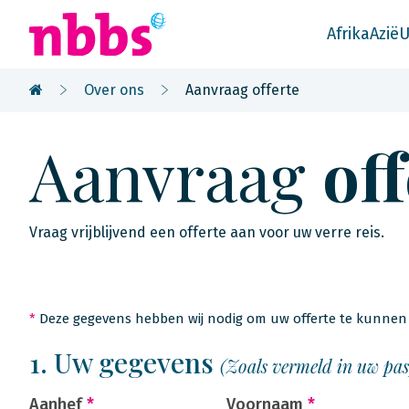
Afrika
Azië
U
Over ons
Aanvraag offerte
Aanvraag
of
Vraag vrijblijvend een offerte aan voor uw verre reis.
*
Deze gegevens hebben wij nodig om uw offerte te kunnen 
1. Uw gegevens
(Zoals vermeld in uw pa
Aanhef
*
Voornaam
*