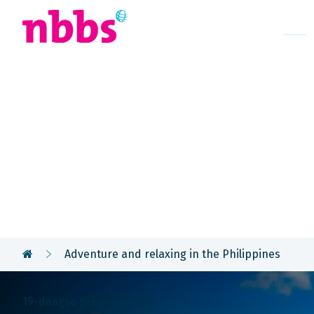
Afrika
Azië
U
Rondreis
Filipijnen
Adventure and relaxing in the Philippines
19-daagse privé-rondreis