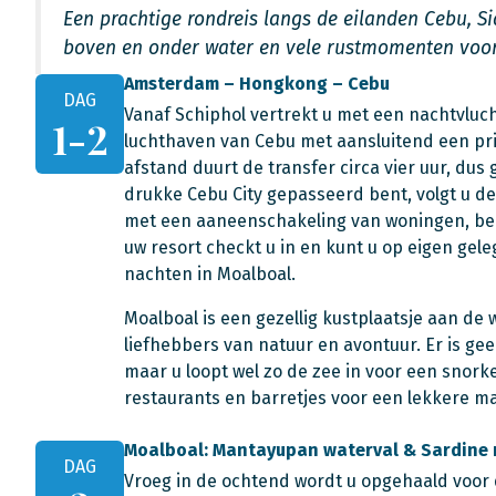
Een prachtige rondreis langs de eilanden Cebu, Si
boven en onder water en vele rustmomenten voor 
Amsterdam – Hongkong – Cebu
DAG
Vanaf Schiphol vertrekt u met een nachtvluch
1-2
luchthaven van Cebu met aansluitend een pri
afstand duurt de transfer circa vier uur, dus 
drukke Cebu City gepasseerd bent, volgt u d
met een aaneenschakeling van woningen, bed
uw resort checkt u in en kunt u op eigen gel
nachten in Moalboal.
Moalboal is een gezellig kustplaatsje aan de
liefhebbers van natuur en avontuur. Er is ge
maar u loopt wel zo de zee in voor een snork
restaurants en barretjes voor een lekkere ma
Moalboal: Mantayupan waterval & Sardine 
DAG
Vroeg in de ochtend wordt u opgehaald voor 