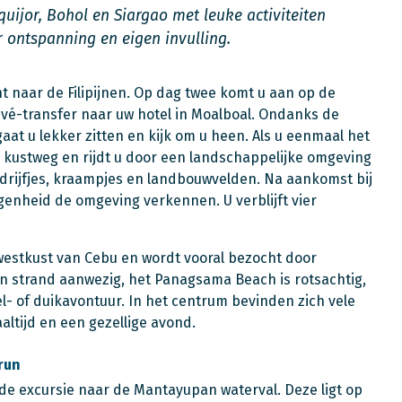
quijor, Bohol en Siargao met leuke activiteiten
ontspanning en eigen invulling.
t naar de Filipijnen. Op dag twee komt u aan op de
vé-transfer naar uw hotel in Moalboal. Ondanks de
gaat u lekker zitten en kijk om u heen. Als u eenmaal het
e kustweg en rijdt u door een landschappelijke omgeving
rijfjes, kraampjes en landbouwvelden. Na aankomst bij
egenheid de omgeving verkennen. U verblijft vier
 westkust van Cebu en wordt vooral bezocht door
en strand aanwezig, het Panagsama Beach is rotsachtig,
el- of duikavontuur. In het centrum bevinden zich vele
altijd en een gezellige avond.
run
de excursie naar de Mantayupan waterval. Deze ligt op