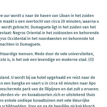
ee uur wordt u naar de haven van Liloan in het zuiden
en maakt u een overtocht van circa 20 minuten, waarna u
 wordt gebracht. Dumaguete ligt in het zuiden van het
bestaat: Negros Oriental in het zuidoosten en behorende
gros Occidental in het noordwesten en behorende tot
e nachten in Dumaguete.
htaardige mensen. Mede door de vele universiteiten,
kste is, is het ook een levendige en moderne stad. (O)
land. U wordt bij uw hotel opgehaald en reist naar de
an een bangka en vaart u in circa 40 minuten naar Apo
 beschermde park van de Filipijnen en dat zult u ervaren.
derden vis- en koraalsoorten zich er uitstekend thuis
gen enkele ondiepe koraaltuinen met vele kleurrijke
 schildpadden. Voor en na de heerlijke picknicklunch