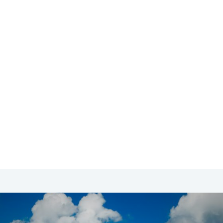
SA & Canada
Midden- & Zuid-Amerika
Australië | Nieuw