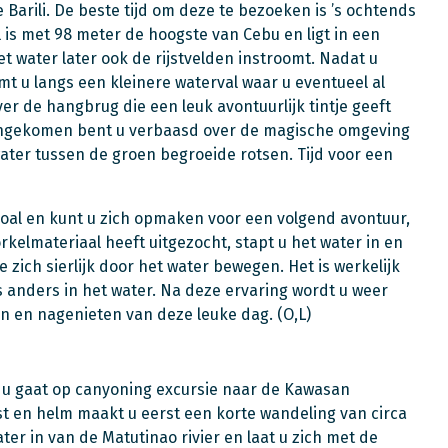
 Barili. De beste tijd om deze te bezoeken is ’s ochtends
is met 98 meter de hoogste van Cebu en ligt in een
et water later ook de rijstvelden instroomt. Nadat u
omt u langs een kleinere waterval waar u eventueel al
er de hangbrug die een leuk avontuurlijk tintje geeft
aangekomen bent u verbaasd over de magische omgeving
water tussen de groen begroeide rotsen. Tijd voor een
boal en kunt u zich opmaken voor een volgend avontuur,
kelmateriaal heeft uitgezocht, stapt u het water in en
 zich sierlijk door het water bewegen. Het is werkelijk
s anders in het water. Na deze ervaring wordt u weer
n en nagenieten van deze leuke dag. (O,L)
 u gaat op canyoning excursie naar de Kawasan
t en helm maakt u eerst een korte wandeling van circa
ter in van de Matutinao rivier en laat u zich met de