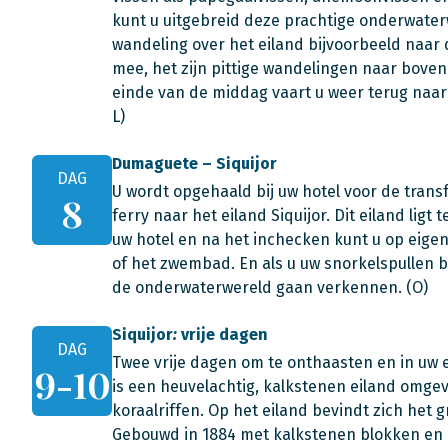
kunt u uitgebreid deze prachtige onderwater
wandeling over het eiland bijvoorbeeld naar
mee, het zijn pittige wandelingen naar bove
einde van de middag vaart u weer terug naar
L)
Dumaguete – Siquijor
DAG
U wordt opgehaald bij uw hotel voor de trans
8
ferry naar het eiland Siquijor. Dit eiland lig
uw hotel en na het inchecken kunt u op eigen
of het zwembad. En als u uw snorkelspullen b
de onderwaterwereld gaan verkennen. (O)
Siquijor
:
vrije dagen
DAG
Twee vrije dagen om te onthaasten en in uw 
9-10
is een heuvelachtig, kalkstenen eiland omg
koraalriffen. Op het eiland bevindt zich het 
Gebouwd in 1884 met kalkstenen blokken en ho