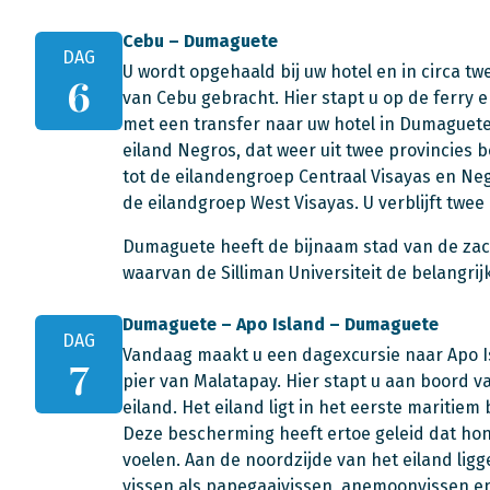
Cebu – Dumaguete
DAG
U wordt opgehaald bij uw hotel en in circa tw
6
van Cebu gebracht. Hier stapt u op de ferry 
met een transfer naar uw hotel in Dumaguete
eiland Negros, dat weer uit twee provincies 
tot de eilandengroep Centraal Visayas en Ne
de eilandgroep West Visayas. U verblijft twe
Dumaguete heeft de bijnaam stad van de zac
waarvan de Silliman Universiteit de belangrij
Dumaguete – Apo Island – Dumaguete
DAG
Vandaag maakt u een dagexcursie naar Apo Is
7
pier van Malatapay. Hier stapt u aan boord v
eiland. Het eiland ligt in het eerste maritiem
Deze bescherming heeft ertoe geleid dat hon
voelen. Aan de noordzijde van het eiland lig
vissen als papegaaivissen, anemoonvissen en