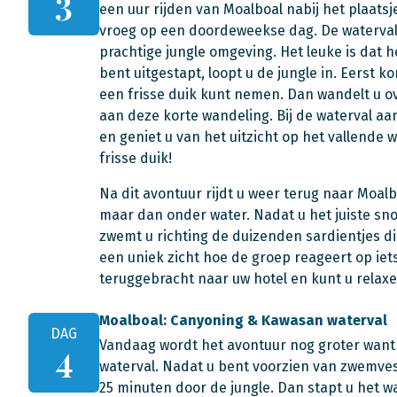
3
een uur rijden van Moalboal nabij het plaatsje
vroeg op een doordeweekse dag. De waterval 
prachtige jungle omgeving. Het leuke is dat h
bent uitgestapt, loopt u de jungle in. Eerst k
een frisse duik kunt nemen. Dan wandelt u ov
aan deze korte wandeling. Bij de waterval 
en geniet u van het uitzicht op het vallende 
frisse duik!
Na dit avontuur rijdt u weer terug naar Moal
maar dan onder water. Nadat u het juiste snor
zwemt u richting de duizenden sardientjes die
een uniek zicht hoe de groep reageert op iet
teruggebracht naar uw hotel en kunt u relaxe
Moalboal: Canyoning & Kawasan waterval
DAG
Vandaag wordt het avontuur nog groter want
4
waterval. Nadat u bent voorzien van zwemves
25 minuten door de jungle. Dan stapt u het wa