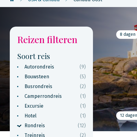
8 dagen
Reizen filteren
Soort reis
Autorondreis
(9)
Bouwsteen
(5)
Busrondreis
(2)
Camperrondreis
(1)
Excursie
(1)
Hotel
(1)
12 dage
Rondreis
(12)
Treinreis
(2)