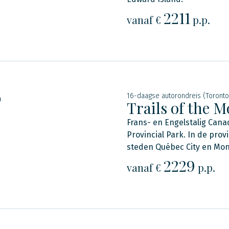
2211
vanaf €
p.p.
16-daagse autorondreis (Toronto
n
Trails of the 
Frans- en Engelstalig Cana
Provincial Park. In de pro
steden Québec City en Mon
2229
vanaf €
p.p.