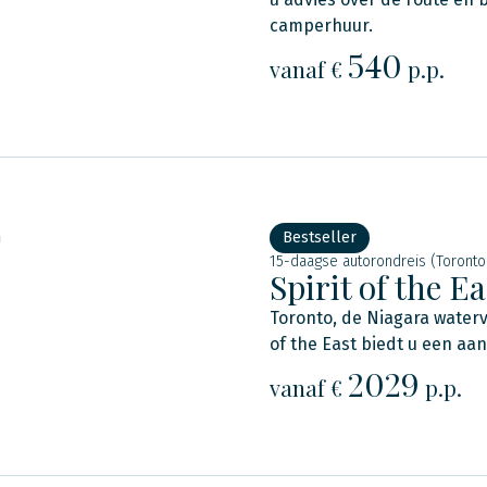
camperhuur.
540
vanaf €
p.p.
n
Bestseller
15-daagse autorondreis (Toronto
Spirit of the Ea
Toronto, de Niagara waterva
of the East biedt u een a
2029
vanaf €
p.p.