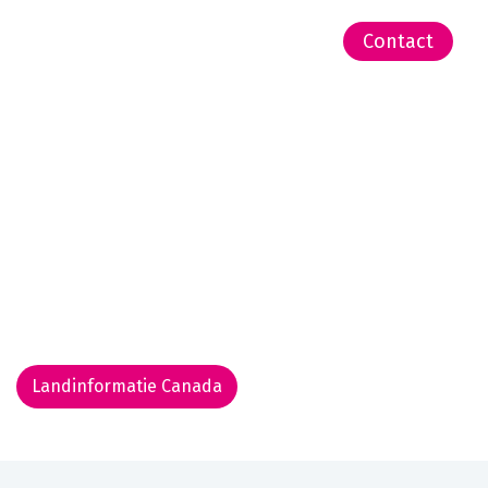
-Zeeland | Pacific
Contact
Landinformatie Canada
Rondreis routekaarten