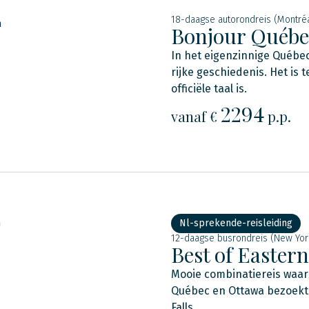
18-daagse autorondreis (Montré
n
Bonjour Québe
In het eigenzinnige Québec
rijke geschiedenis. Het is
officiële taal is.
2294
vanaf €
p.p.
n
Nl-sprekende-reisleiding
12-daagse busrondreis (New Yor
Best of Easte
Mooie combinatiereis waari
Québec en Ottawa bezoekt. 
Falls.