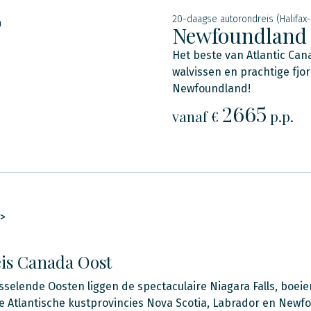
20-daagse autorondreis (Halifax-
n
Newfoundland 
Het beste van Atlantic Can
walvissen en prachtige fjor
Newfoundland!
2665
vanaf €
p.p.
>
is Canada Oost
isselende Oosten liggen de spectaculaire Niagara Falls, boe
 Atlantische kustprovincies Nova Scotia, Labrador en Newf