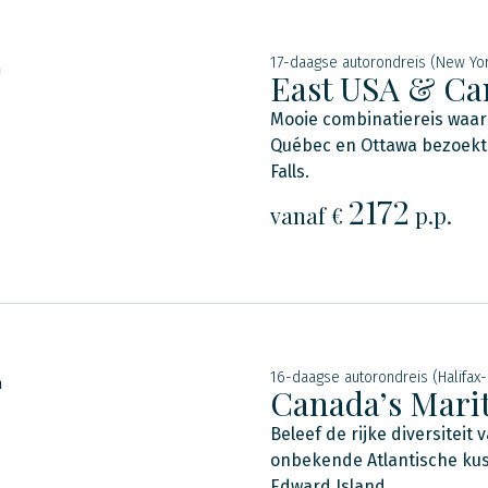
17-daagse autorondreis (New Yo
n
East USA & Ca
Mooie combinatiereis waari
Québec en Ottawa bezoekt. 
Falls.
2172
vanaf €
p.p.
16-daagse autorondreis (Halifax-
n
Canada’s Mari
Beleef de rijke diversiteit
onbekende Atlantische kus
Edward Island.