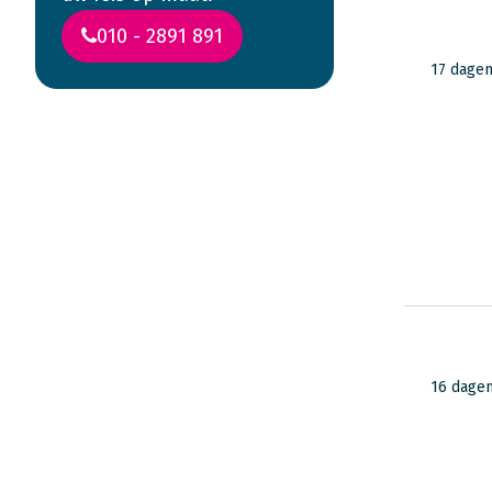
010 - 2891 891
17 dage
Lees ervaringen
van reizigers in
Canada
16 dage