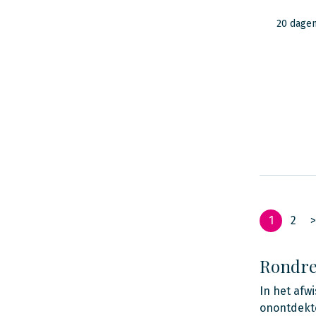
20 dage
1
2
>
Rondre
In het afw
onontdekte