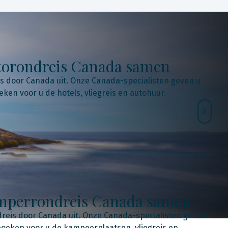
utorondreis Canada samen
is door Canada uit. Onze Canada-specialisten geven u
eken voor u de hotels, vliegreis en autohuur.
camperrondreis Canada samen
dreis door Canada uit. Onze Canada-specialisten geven
boeken voor u de kampeerplaatsen, vliegreis en