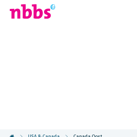
Afrika
Azië
U
Rondreis
Canada Oos
In het afwisselende Oosten liggen de spectaculai
steden als Toronto, Ottawa en Québec en de ono
kustprovincies Nova Scotia, Labrador en Newfou
USA & Canada
Canada Oost