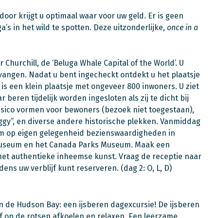
or krijgt u optimaal waar voor uw geld. Er is geen
’s in het wild te spotten. Deze uitzonderlijke,
once in a
Churchill, de ‘Beluga Whale Capital of the World’. U
vangen. Nadat u bent ingecheckt ontdekt u het plaatsje
l is een klein plaatsje met ongeveer 800 inwoners. U ziet
 beren tijdelijk worden ingesloten als zij te dicht bij
isico vormen voor bewoners (bezoek niet toegestaan),
ggy”, en diverse andere historische plekken. Vanmiddag
jd om op eigen gelegenheid bezienswaardigheden in
q Museum en het Canada Parks Museum. Maak een
met authentieke inheemse kunst. Vraag de receptie naar
dens uw verblijf kunt reserveren. (dag 2: O, L, D)
n de Hudson Bay: een ijsberen dagexcursie! De ijsberen
of op de rotsen afkoelen en relaxen. Een leerzame,