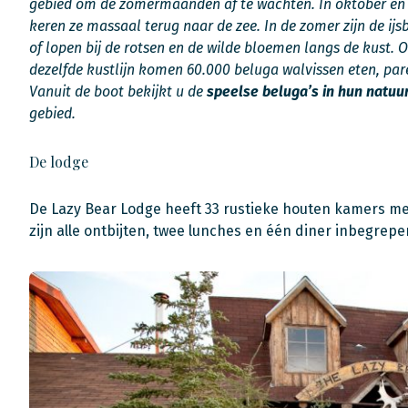
gebied om de zomermaanden af ​​te wachten. In oktober en
keren ze massaal terug naar de zee. In de zomer zijn de i
of lopen bij de rotsen en de wilde bloemen langs de kust. O
dezelfde kustlijn komen 60.000 beluga walvissen eten, par
Vanuit de boot bekijkt u de
speelse beluga’s in hun natuu
gebied.
De lodge
De Lazy Bear Lodge heeft 33 rustieke houten kamers met 
zijn alle ontbijten, twee lunches en één diner inbegrepe