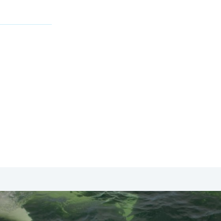
SA & Canada
Midden- & Zuid-Amerika
Australië | Nieuw
t