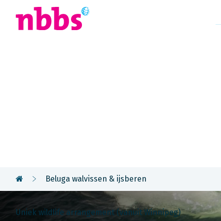
Afrika
Azië
U
Rondreis
Canada Oos
Beluga walvissen & ijsberen
Uniek wildlife arrangement (vanuit Winnipeg)