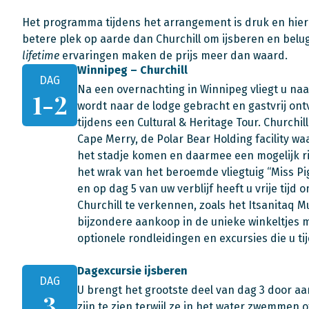
Het programma tijdens het arrangement is druk en hierdo
betere plek op aarde dan Churchill om ijsberen en beluga
lifetime
ervaringen maken de prijs meer dan waard.
Winnipeg – Churchill
DAG
Na een overnachting in Winnipeg vliegt u naar 
1-2
wordt naar de lodge gebracht en gastvrij ont
tijdens een Cultural & Heritage Tour. Churchil
Cape Merry, de Polar Bear Holding facility waar
het stadje komen en daarmee een mogelijk r
het wrak van het beroemde vliegtuig “Miss Pi
en op dag 5 van uw verblijf heeft u vrije ti
Churchill te verkennen, zoals het Itsanita
bijzondere aankoop in de unieke winkeltjes 
optionele rondleidingen en excursies die u tij
Dagexcursie ijsberen
DAG
U brengt het grootste deel van dag 3 door aa
3
zijn te zien terwijl ze in het water zwemmen 