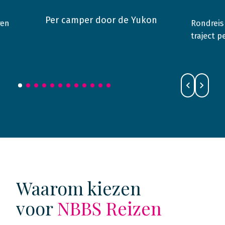
Per camper door de Yukon
Rondreis
ren
2019
Alaska & Yukon
2015
traject pe
Waarom kiezen
voor
NBBS Reizen