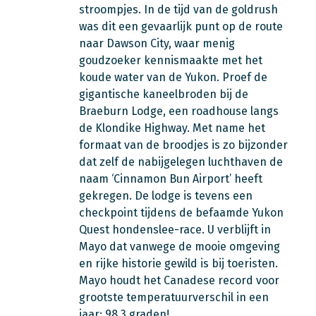
stroompjes. In de tijd van de goldrush
was dit een gevaarlijk punt op de route
naar Dawson City, waar menig
goudzoeker kennismaakte met het
koude water van de Yukon. Proef de
gigantische kaneelbroden bij de
Braeburn Lodge, een roadhouse langs
de Klondike Highway. Met name het
formaat van de broodjes is zo bijzonder
dat zelf de nabijgelegen luchthaven de
naam ‘Cinnamon Bun Airport’ heeft
gekregen. De lodge is tevens een
checkpoint tijdens de befaamde Yukon
Quest hondenslee-race. U verblijft in
Mayo dat vanwege de mooie omgeving
en rijke historie gewild is bij toeristen.
Mayo houdt het Canadese record voor
grootste temperatuurverschil in een
jaar: 98.3 graden!