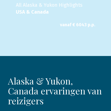
All Alaska & Yukon Highlights
USA & Canada
vanaf €
6043
p.p.
Alaska & Yukon,
Canada ervaringen van
reizigers