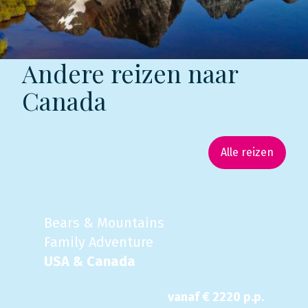
Andere reizen naar
Canada
Alle reizen
Bears & Mountains
Family Adventure
USA & Canada
vanaf €
2220
p.p.