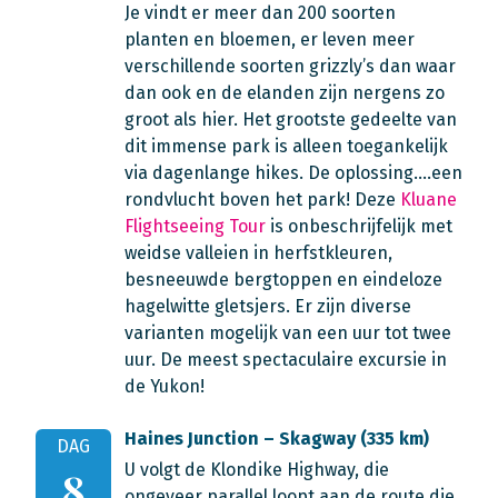
Je vindt er meer dan 200 soorten
planten en bloemen, er leven meer
verschillende soorten grizzly’s dan waar
dan ook en de elanden zijn nergens zo
groot als hier. Het grootste gedeelte van
dit immense park is alleen toegankelijk
via dagenlange hikes. De oplossing….een
rondvlucht boven het park! Deze
Kluane
Flightseeing Tour
is onbeschrijfelijk met
weidse valleien in herfstkleuren,
besneeuwde bergtoppen en eindeloze
hagelwitte gletsjers. Er zijn diverse
varianten mogelijk van een uur tot twee
uur. De meest spectaculaire excursie in
de Yukon!
Haines Junction – Skagway (335 km)
DAG
U volgt de Klondike Highway, die
8
ongeveer parallel loopt aan de route die