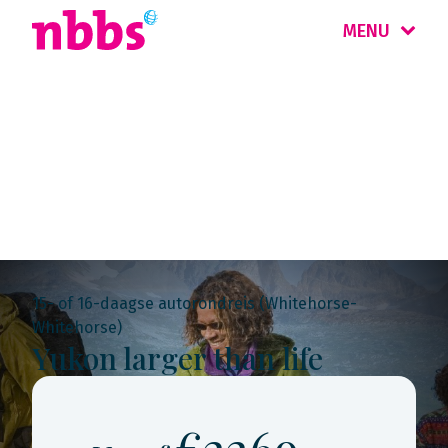
MENU
Rondreis
Canada
15- of 16-daagse autorondreis (Whitehorse-
Whitehorse)
Yukon larger than life