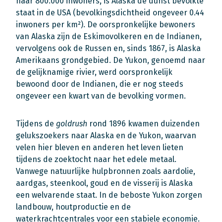
haar 800.000 inwoners, is Alaska de dunst bevolkte
staat in de USA (bevolkingsdichtheid ongeveer 0.44
inwoners per km²). De oorspronkelijke bewoners
van Alaska zijn de Eskimovolkeren en de Indianen,
vervolgens ook de Russen en, sinds 1867, is Alaska
Amerikaans grondgebied. De Yukon, genoemd naar
de gelijknamige rivier, werd oorspronkelijk
bewoond door de Indianen, die er nog steeds
ongeveer een kwart van de bevolking vormen.
Tijdens de
goldrush
rond 1896 kwamen duizenden
gelukszoekers naar Alaska en de Yukon, waarvan
velen hier bleven en anderen het leven lieten
tijdens de zoektocht naar het edele metaal.
Vanwege natuurlijke hulpbronnen zoals aardolie,
aardgas, steenkool, goud en de visserij is Alaska
een welvarende staat. In de beboste Yukon zorgen
landbouw, houtproductie en de
waterkrachtcentrales voor een stabiele economie.