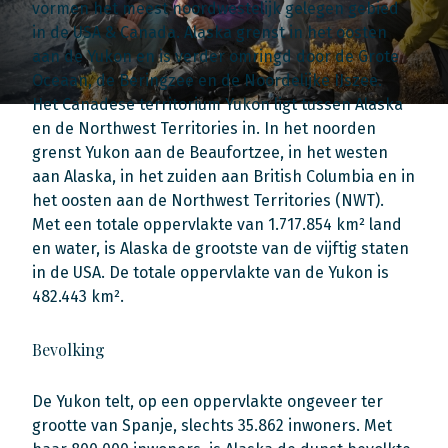
vormen het meest noordwestelijk gelegen gebied
in de USA & Canada. Alaska grenst in het oosten
aan de Yukon en is verder omringd door de Grote
Oceaan, de Beringzee en de Noordelijke IJszee.
Het Canadese territorium Yukon ligt tussen Alaska
en de Northwest Territories in. In het noorden
grenst Yukon aan de Beaufortzee, in het westen
aan Alaska, in het zuiden aan British Columbia en in
het oosten aan de Northwest Territories (NWT).
Met een totale oppervlakte van 1.717.854 km² land
en water, is Alaska de grootste van de vijftig staten
in de USA. De totale oppervlakte van de Yukon is
482.443 km².
Bevolking
De Yukon telt, op een oppervlakte ongeveer ter
grootte van Spanje, slechts 35.862 inwoners. Met