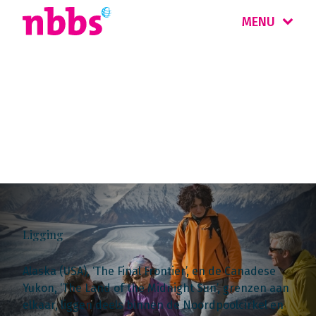
MENU
Landinformatie
Alaska & Yukon
Ligging
Alaska (USA), ‘The Final Frontier’, en de Canadese
Yukon, ‘The Land of the Midnight Sun’, grenzen aan
elkaar, liggen deels binnen de Noordpoolcirkel en