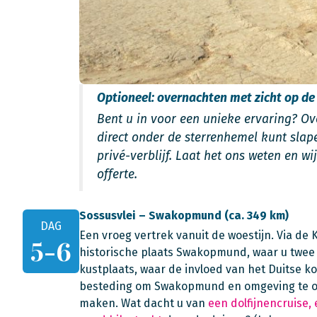
Optioneel: overnachten met zicht op de
Bent u in voor een unieke ervaring? O
direct onder de sterrenhemel kunt sla
privé-verblijf. Laat het ons weten en w
offerte.
Sossusvlei – Swakopmund (ca. 349 km)
DAG
Een vroeg vertrek vanuit de woestijn. Via de 
5-6
historische plaats Swakopmund, waar u twee 
kustplaats, waar de invloed van het Duitse kol
besteding om Swakopmund en omgeving te ont
maken. Wat dacht u van
een dolfijnencruise,