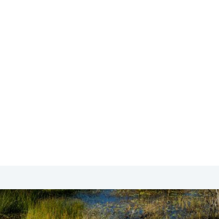
SA & Canada
Midden- & Zuid-Amerika
Australië | Nieuw