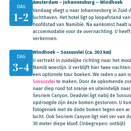
Amsterdam – Johannesburg – Windhoek
DAG
Vandaag vliegt u naar Johannesburg in Zuid-Afr
1-2
luchthaven. Het hotel ligt op loopafstand va
hoofdstad van Namibië. Na aankomst haalt u 
accommodatie voor de overnachting. U heeft
verkennen.
Windhoek – Sossusvlei (ca. 303 km)
DAG
U vertrekt in zuidelijke richting naar het mo
3-4
Namib woestijn. U verblijft hier twee nachten.
een optionele tour boeken. We raden u aan o
Sossusvlei
te maken. Door de opkomende zon 
naar diep rood tot oranje en uiteindelijk na
Sesriem Canyon. Deadvlei ligt nabij de Sossus
opdroogde zijn deze bomen gestorven. U kunt 
fotogeniek met de dode bomen tegen een ac
lucht. Ook Sesriem Canyon ligt niet ver van 
30 meter diepe kloof. (Inbegrepen: ontbijt)