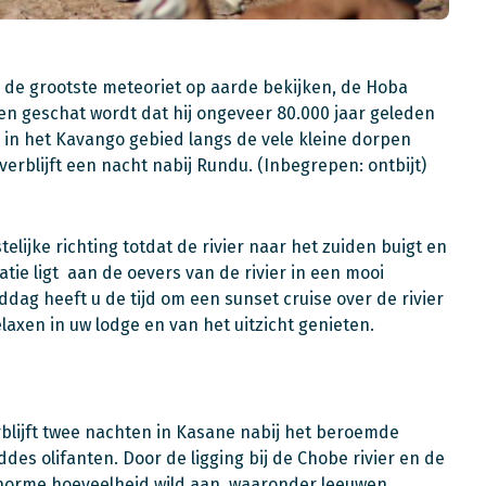
 de grootste meteoriet op aarde bekijken, de Hoba
 en geschat wordt dat hij ongeveer 80.000 jaar geleden
in het Kavango gebied langs de vele kleine dorpen
rblijft een nacht nabij Rundu. (Inbegrepen: ontbijt)
telijke richting totdat de rivier naar het zuiden buigt en
ie ligt aan de oevers van de rivier in een mooi
ddag heeft u de tijd om een sunset cruise over de rivier
elaxen in uw lodge en van het uitzicht genieten.
rblijft twee nachten in Kasane nabij het beroemde
es olifanten. Door de ligging bij de Chobe rivier en de
 enorme hoeveelheid wild aan, waaronder leeuwen,