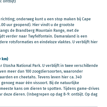
 ontbijt)
e richting; onderweg kunt u een stop maken bij Cape
0.00 uur geopend). Hier vindt u de grootste
t langs de Brandberg Mountain Range, met de
jdt verder naar Twyfelfontein. Damaraland is een
re rotsformaties en eindeloze vlaktes. U verblijft hier
9 km)
aar Etosha National Park. U verblijft in twee verschillende
leven meer dan 100 zoogdiersoorten, waaronder
paarden en cheetahs. Tevens leven hier ca. 340
 genoeg maar één vissoort. Bij de natuurlijke
 meeste kans om dieren te spotten. Tijdens game-drives
r deze dieren. (Inbegrepen op dag 8-9: ontbijt. Op dag