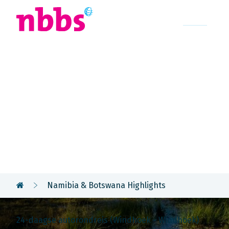
Afrika
Azië
U
Rondreis
Botswana
Namibia & Botswana Highlights
24-daagse autorondreis (Windhoek - Windhoek)