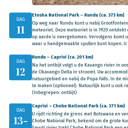
Etosha National Park – Rundu (ca. 373 km)
DAG
Op weg naar Rundu kunt u nabij Grootfontein
11
meteoriet. Deze meteoriet is in 1920 ontdekt
op aarde is neergekomen. Vervolgens komt u 
waar u handgemaakte spullen kunt kopen. U ve
Rundu – Caprivi (ca. 201 km)
DAG
Na het ontbijt volgt u de Kavango rivier in oos
12
de Okavango Delta in stroomt. Uw accommodat
natuurgebied en nabij de Popa Falls. In de mi
te maken (optioneel). Natuurlijk kunt u ook r
(Inbegrepen: ontbijt)
Caprivi – Chobe National Park (ca. 371 km)
DAG
U rijdt richting de grens met Botswana en ve
13-
Chobe National Park, bekend om de grote kudd
Savuti rivier trekt Chobe National Park een