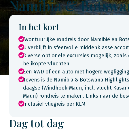
Namibia & Botswan
In het kort
Avontuurlijke rondreis door Namibië en Bo
U verblijft in sfeervolle middenklasse acc
Diverse optionele excursies mogelijk, zoals
helikoptervluchten
Een 4WD of een auto met hogere wegligging i
Tevens is de Namibia & Botswana Highlights 
daagse (Windhoek-Maun, incl. vlucht Kasa
Maun) rondreis te maken. Links naar de bes
Inclusief vliegreis per KLM
Dag tot dag