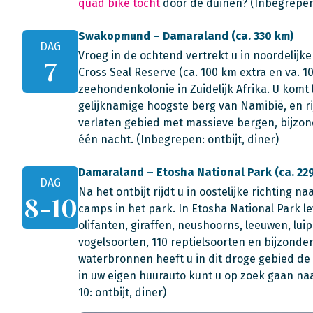
quad bike tocht
door de duinen? (Inbegrepen:
Swakopmund – Damaraland (ca. 330 km)
DAG
Vroeg in de ochtend vertrekt u in noordelijk
7
Cross Seal Reserve (ca. 100 km extra en va. 1
zeehondenkolonie in Zuidelijk Afrika. U kom
gelijknamige hoogste berg van Namibië, en ri
verlaten gebied met massieve bergen, bijzonde
één nacht. (Inbegrepen: ontbijt, diner)
Damaraland – Etosha National Park (ca. 22
DAG
Na het ontbijt rijdt u in oostelijke richting n
8-10
camps in het park. In Etosha National Park 
olifanten, giraffen, neushoorns, leeuwen, lui
vogelsoorten, 110 reptielsoorten en bijzonder
waterbronnen heeft u in dit droge gebied de
in uw eigen huurauto kunt u op zoek gaan naa
10: ontbijt, diner)