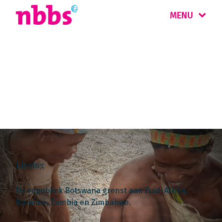
MENU
Landinformatie
Botswana
Ligging
De republiek Botswana grenst aan Zuid-Afrika,
Namibië, Zambia en Zimbabwe.