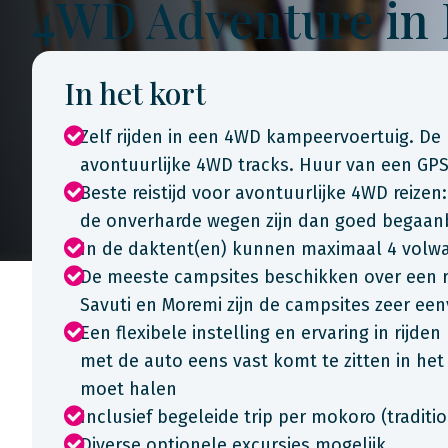
4WD Adventure in
In het kort
Zelf rijden in een 4WD kampeervoertuig. De 
avontuurlijke 4WD tracks. Huur van een GPS 
Beste reistijd voor avontuurlijke 4WD reizen
de onverharde wegen zijn dan goed begaan
In de daktent(en) kunnen maximaal 4 volw
De meeste campsites beschikken over een re
Savuti en Moremi zijn de campsites zeer een
Een flexibele instelling en ervaring in rijd
met de auto eens vast komt te zitten in het
moet halen
Inclusief begeleide trip per mokoro (tradit
Diverse optionele excursies mogelijk