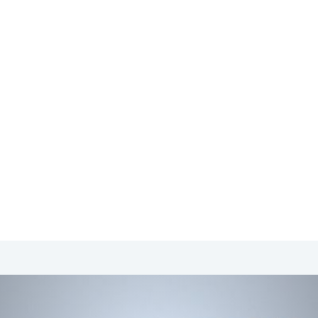
SA & Canada
Midden- & Zuid-Amerika
Australië | Nieuw