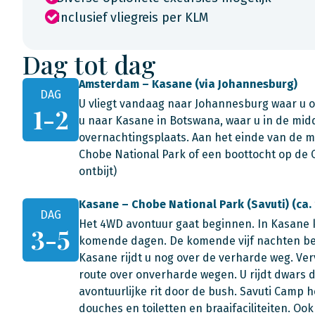
Inclusief vliegreis per KLM
Dag tot dag
Amsterdam – Kasane (via Johannesburg)
DAG
U vliegt vandaag naar Johannesburg waar u ov
1-2
u naar Kasane in Botswana, waar u in de midd
overnachtingsplaats. Aan het einde van de 
Chobe National Park of een boottocht op de C
ontbijt)
Kasane – Chobe National Park (Savuti) (ca.
DAG
Het 4WD avontuur gaat beginnen. In Kasane 
3-5
komende dagen. De komende vijf nachten bere
Kasane rijdt u nog over de verharde weg. Ver
route over onverharde wegen. U rijdt dwars d
avontuurlijke rit door de bush. Savuti Camp he
douches en toiletten en braaifaciliteiten. Oo