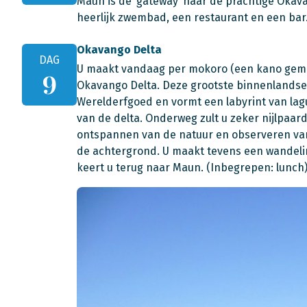
Maun is de ‘gateway’ naar de prachtige Okav
heerlijk zwembad, een restaurant en een bar
Okavango Delta
DAG
U maakt vandaag per mokoro (een kano gema
9
Okavango Delta. Deze grootste binnenlandse 
Werelderfgoed en vormt een labyrint van lag
van de delta. Onderweg zult u zeker nijlpaard
ontspannen van de natuur en observeren van
de achtergrond. U maakt tevens een wandeli
keert u terug naar Maun. (Inbegrepen: lunch