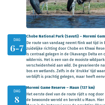
Chobe National Park (Savuti) – Moremi Gam
DAG
De route van vandaag neemt flink wat tijd in 
6-7
zuidelijke richting door Chobe en Khwai Re
is centraal gelegen in de Okavango Delta en
wildernis. Het is een van de mooiste wildpark
verscheidenheid aan wild. De gevarieerde nat
bos en wetlands. Zelfs in de ‘drukke’ tijd wa
verblijft is prachtig gelegen, maar heeft een
Moremi Game Reserve – Maun (137 km)
DAG
Het eerste deel van de route rijdt u nog door 
8
de bewoonde wereld en bereikt u Maun. Hier v