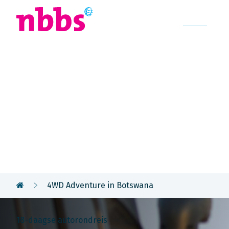
Afrika
Azië
U
Rondreis
Botswana
4WD Adventure in Botswana
18-daagse autorondreis