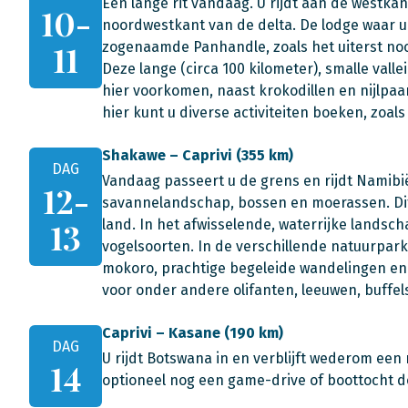
Een lange rit vandaag. U rijdt aan de westk
10-
noordwestkant van de delta. De lodge waar 
11
zogenaamde Panhandle, zoals het uiterst no
Deze lange (circa 100 kilometer), smalle vall
hier voorkomen, naast krokodillen en nijlpaa
hier kunt u diverse activiteiten boeken, zoals 
Shakawe – Caprivi (355 km)
DAG
Vandaag passeert u de grens en rijdt Namibië
12-
savannelandschap, bossen en moerassen. Dit
13
land. In het afwisselende, waterrijke lands
vogelsoorten. In de verschillende natuurpark
mokoro, prachtige begeleide wandelingen e
voor onder andere olifanten, leeuwen, buffel
Caprivi – Kasane (190 km)
DAG
U rijdt Botswana in en verblijft wederom een
14
optioneel nog een game-drive of boottocht 