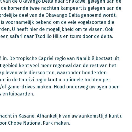
ant van de Okavango Delta naar Shakawe, gelegen aan de
u de komende twee nachten kampeert is gelegen aan de
ordelijke deel van de Okavango Delta genoemd wordt.
ei is voornamelijk bekend om de vele vogelsoorten die
rden. U heeft hier de mogelijkheid om te vissen. Ook
een safari naar Tsodillo Hills en tours door de delta.
 in. De tropische Caprivi regio van Namibië bestaat uit
 gebied kent veel meer regenval dan de rest van het
chap leven vele diersoorten, waaronder honderden
en in de Caprivi regio kunt u optionele tochten per
n/of game-drives maken. Houd onderweg uw ogen open
s en luipaarden.
 nacht in Kasane. Afhankelijk van uw aankomsttijd kunt u
door Chobe National Park maken.