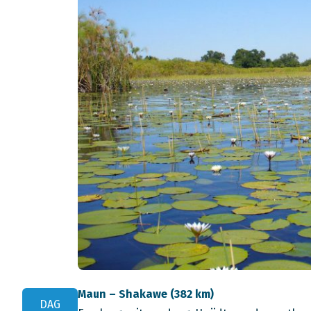
Maun – Shakawe (382 km)
DAG