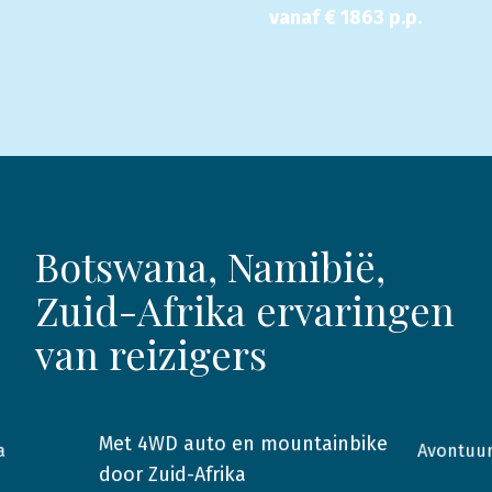
vanaf €
1863
p.p.
Botswana, Namibië,
Zuid-Afrika ervaringen
van reizigers
Met 4WD auto en mountainbike
Avontuur
a
2014
Zuid-Afrika
2011
door Zuid-Afrika