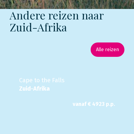
Andere reizen naar
Zuid-Afrika
Alle reizen
Cape to the Falls
Zuid-Afrika
vanaf €
4923
p.p.