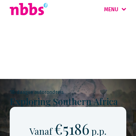
MENU
Rondreis
Botswana
18-daagse autorondreis
Exploring Southern Africa
€5186
Vanaf
p.p.