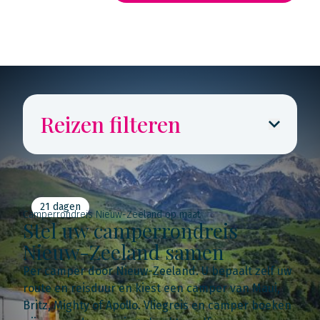
Rondreis routekaarten
Reizen filteren
21 dagen
Camperrondreis Nieuw-Zeeland op maat
Stel uw camperrondreis
Nieuw-Zeeland samen
Per camper door Nieuw-Zeeland. U bepaalt zelf uw
route en reisduur en kiest een camper van Maui,
Britz, Mighty of Apollo. Vliegreis en camper boeken