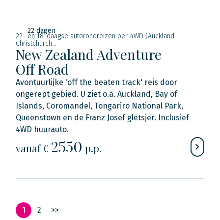
22 dagen
22- en 18-daagse autorondreizen per 4WD (Auckland-
Christchurch...
New Zealand Adventure
Off Road
Avontuurlijke 'off the beaten track' reis door
ongerept gebied. U ziet o.a. Auckland, Bay of
Islands, Coromandel, Tongariro National Park,
Queenstown en de Franz Josef gletsjer. Inclusief
4WD huurauto.
2550
vanaf €
p.p.
1
2
>>