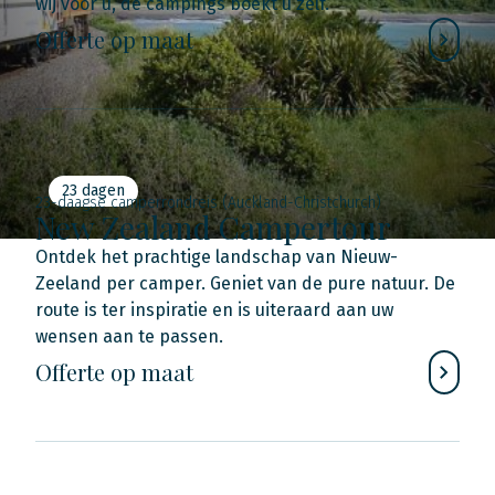
wij voor u, de campings boekt u zelf.
Offerte op maat
23 dagen
23-daagse camperrondreis (Auckland-Christchurch)
New Zealand Campertour
Ontdek het prachtige landschap van Nieuw-
Zeeland per camper. Geniet van de pure natuur. De
route is ter inspiratie en is uiteraard aan uw
wensen aan te passen.
Offerte op maat