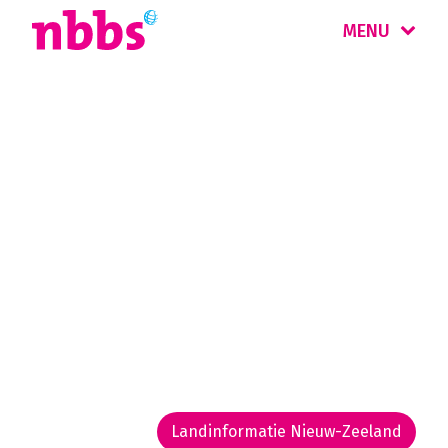
MENU
Rondreis
Nieuw-Zeeland
Nieuw-Zeeland is een land van uitersten:
witte verlaten stranden, diepe fjorden,
ongerepte regenwouden, geisers en
vulkanen. De Maori-cultuur is nog
nadrukkelijk aanwezig, met name rond
Rotorua.
Landinformatie Nieuw-Zeeland