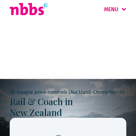
MENU
Rondreis
Nieuw-Zeeland
18-daagse privé-rondreis (Auckland-Christchurch)
Rail & Coach in
New Zealand