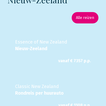
Alle reizen
Essence of New Zealand
Nieuw-Zeeland
vanaf €
7357
p.p.
Classic New Zealand
Rondreis per huurauto
vanaf €
1108
p.p.