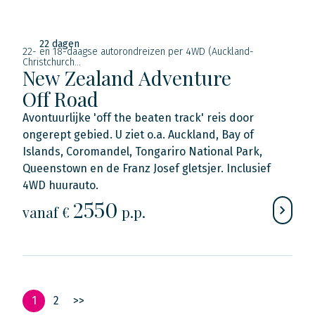
22 dagen
22- en 18-daagse autorondreizen per 4WD (Auckland-
Christchurch...
New Zealand Adventure
Off Road
Avontuurlijke 'off the beaten track' reis door
ongerept gebied. U ziet o.a. Auckland, Bay of
Islands, Coromandel, Tongariro National Park,
Queenstown en de Franz Josef gletsjer. Inclusief
4WD huurauto.
2550
vanaf €
p.p.
1
2
>>