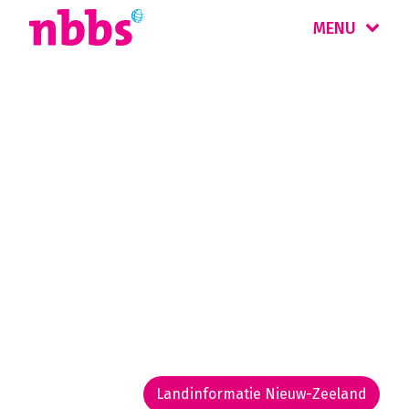
MENU
Rondreis
Nieuw-Zeeland
Nieuw-Zeeland is een land van uitersten:
witte verlaten stranden, diepe fjorden,
ongerepte regenwouden, geisers en
vulkanen. De Maori-cultuur is nog
nadrukkelijk aanwezig, met name rond
Rotorua.
Landinformatie Nieuw-Zeeland