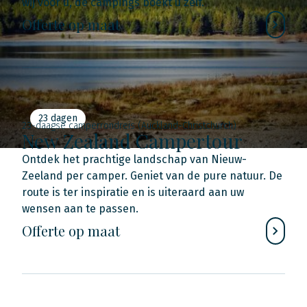
wij voor u, de campings boekt u zelf.
Offerte op maat
23 dagen
23-daagse camperrondreis (Auckland-Christchurch)
New Zealand Campertour
Ontdek het prachtige landschap van Nieuw-
Zeeland per camper. Geniet van de pure natuur. De
route is ter inspiratie en is uiteraard aan uw
wensen aan te passen.
Offerte op maat