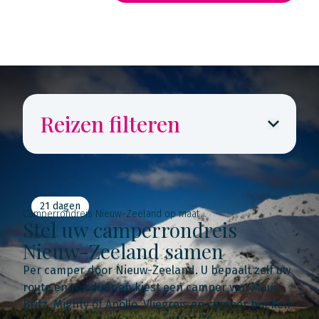
Rondreis routekaarten
Reizen filteren
21 dagen
Camperrondreis Nieuw-Zeeland op maat
Stel uw camperrondreis
Nieuw-Zeeland samen
Per camper door Nieuw-Zeeland. U bepaalt zelf uw
route en reisduur en kiest een camper van Maui,
Britz, Mighty of Apollo. Vliegreis en camper boeken