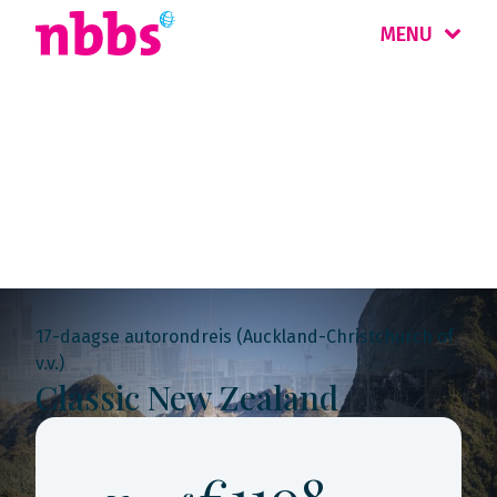
MENU
Rondreis
Nieuw-Zeeland
17-daagse autorondreis (Auckland-Christchurch of
v.v.)
Classic New Zealand