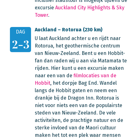
inclusief stadstour is mogelijk tijdens de
excursie
Auckland City Highlights & Sky
Tower
.
Auckland – Rotorua (230 km)
DAG
U laat Auckland achter u en rijdt naar
2-3
Rotorua, het geothermische centrum
van Nieuw-Zeeland. Bent u een Hobbit-
fan dan raden wij u aan via Matamata te
rijden. Hier kunt u een excursie maken
naar een van de
filmlocaties van de
Hobbit
, het dorpje Bag End. Wandel
langs de Hobbit gaten en neem een
drankje bij de Dragon Inn. Rotorua is
niet voor niets een van de populairste
steden van Nieuw-Zeeland. De vele
activiteiten, de prachtige natuur en de
sterke invloed van de Maori cultuur
maken het tot een plek waar mensen