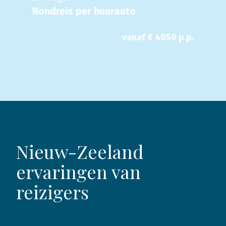
Rondreis per huurauto
vanaf €
4050
p.p.
Nieuw-Zeeland
ervaringen van
reizigers