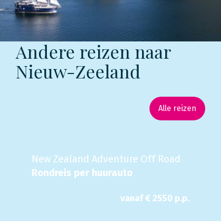
Andere reizen naar
Nieuw-Zeeland
Alle reizen
New Zealand Adventure Off Road
Rondreis per huurauto
vanaf €
2550
p.p.