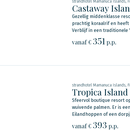
strandhotel Mamanuca Islands, Fi
Castaway Islan
Gezellig middenklasse reso
prachtig koraalrif en heef
Verblijf in een traditionele 
351
vanaf €
p.p.
strandhotel Mamanuca Islands, Fi
Tropica Island
Sfeervol boutique resort op
wuivende palmen. Er is een
Eilandhoppen of een dorpj
393
vanaf €
p.p.