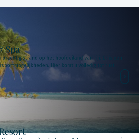
& Spa
 prachtig strand op het hoofdeiland van Fiji. Er is een
rsportmogelijkheden. Hier komt u volledig tot rust.
Resort