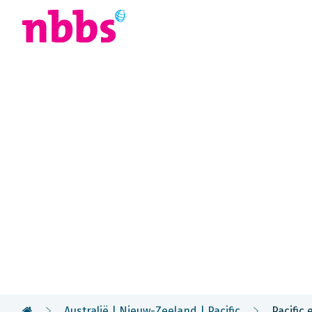
Afrika
Azië
U
Rondreis
Pacific eila
De South Pacific Islands zijn het paradijs op aard
vriendelijkste mensen ter wereld. Men leeft hier 
de natuur en cultuur, zonder stress.
Australië | Nieuw-Zeeland | Pacific
Pacific 