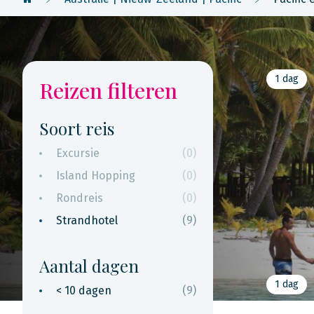
1 dag
Reizen filteren
Soort reis
Excursie
(0)
Island Hopping
(0)
Rondreis
(0)
Strandhotel
(9)
Aantal dagen
1 dag
< 10 dagen
(9)