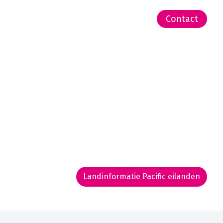
-Zeeland | Pacific
Contact
Landinformatie Pacific eilanden