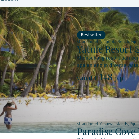
Bestseller
strandhotel Natadola Beach, Fiji
Yatule Resort 
Kleinschalig resort aan een
spa en er zijn diverse wate
148
vanaf €
p.p.
strandhotel Yasawa Islands, Fiji
Paradise Cove 