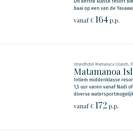
Dit eerste klasse resort b
baai op een van de Yasawa
164
vanaf €
p.p.
strandhotel Mamanuca Islands, Fi
Matamanoa Isl
Intiem middenklasse resort
1,5 uur varen vanaf Nadi of
diverse watersportmogelij
172
vanaf €
p.p.