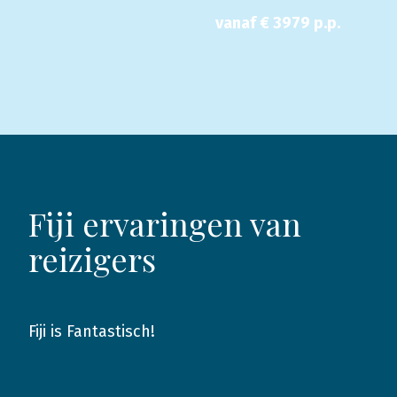
vanaf €
3979
p.p.
Fiji ervaringen van
reizigers
Fiji is Fantastisch!
2025