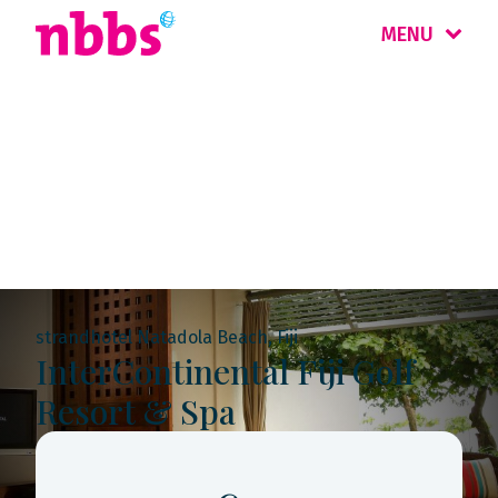
MENU
Rondreis
Fiji
strandhotel Natadola Beach, Fiji
InterContinental Fiji Golf
Resort & Spa