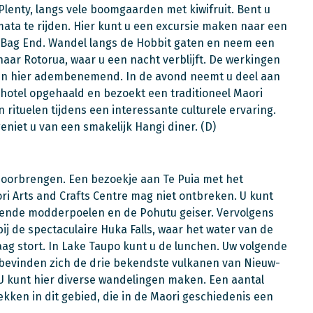
 Plenty, langs vele boomgaarden met kiwifruit. Bent u
ata te rijden. Hier kunt u een excursie maken naar een
e Bag End. Wandel langs de Hobbit gaten en neem een
 naar Rotorua, waar u een nacht verblijft. De werkingen
zijn hier adembenemend. In de avond neemt u deel aan
w hotel opgehaald en b
ezoekt een traditioneel Maori
 rituelen tijdens een interessante culturele ervaring.
niet u van een smakelijk Hangi diner. (D)
 doorbrengen. Een bezoekje aan Te Puia met het
 Arts and Crafts Centre mag niet ontbreken. U kunt
ende modderpoelen en de Pohutu geiser. Vervolgens
bij de spectaculaire Huka Falls, waar het water van de
aag stort. In Lake Taupo kunt u de lunchen. Uw volgende
 bevinden zich de drie bekendste vulkanen van Nieuw-
U kunt hier diverse wandelingen maken. Een aantal
ekken in dit gebied, die in de Maori geschiedenis een