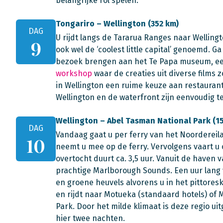
belangrijke rol spelen.
Tongariro – Wellington (352 km)
DAG
U rijdt langs de Tararua Ranges naar Wellin
9
ook wel de ‘coolest little capital’ genoemd. 
bezoek brengen aan het Te Papa museum, e
workshop
waar de creaties uit diverse films
in Wellington een ruime keuze aan restaurant
Wellington en de waterfront zijn eenvoudig t
Wellington – Abel Tasman National Park (1
DAG
Vandaag gaat u per ferry van het Noordereil
10
neemt u mee op de ferry. Vervolgens vaart u 
overtocht duurt ca. 3,5 uur. Vanuit de haven 
prachtige Marlborough Sounds. Een uur lang 
en groene heuvels alvorens u in het pittoresk
en rijdt naar Motueka (standaard hotels) of 
Park. Door het milde klimaat is deze regio ui
hier twee nachten.