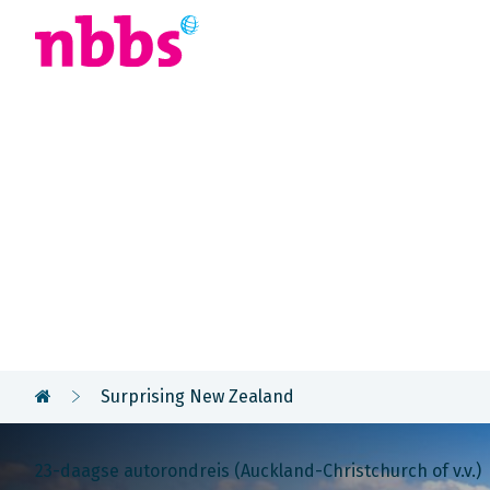
Afrika
Azië
U
Rondreis
Nieuw-Zeel
Surprising New Zealand
23-daagse autorondreis (Auckland-Christchurch of v.v.)