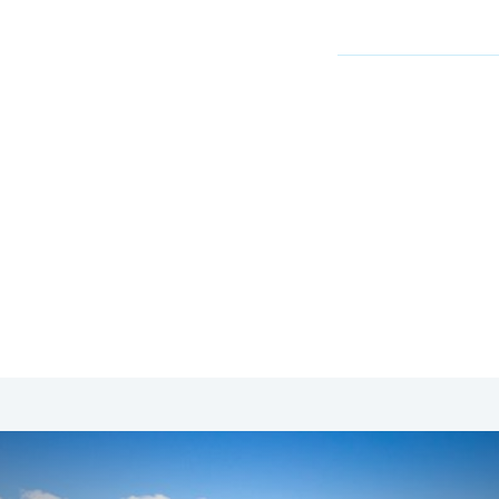
SA & Canada
Midden- & Zuid-Amerika
Australië | Nieuw
and