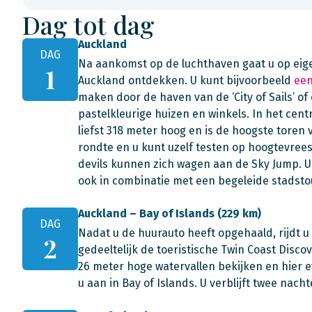
Dag tot dag
Auckland
DAG
Na aankomst op de luchthaven gaat u op eige
1
Auckland ontdekken. U kunt bijvoorbeeld
een
maken door de haven van de ‘City of Sails’ of
pastelkleurige huizen en winkels. In het cen
liefst 318 meter hoog en is de hoogste toren v
rondte en u kunt uzelf testen op hoogtevrees
devils kunnen zich wagen aan de Sky Jump. 
ook in combinatie met een begeleide stadsto
Auckland – Bay of Islands (229 km)
DAG
Nadat u de huurauto heeft opgehaald, rijdt u n
2
gedeeltelijk de toeristische Twin Coast Disc
26 meter hoge watervallen bekijken en hier 
u aan in Bay of Islands. U verblijft twee nach