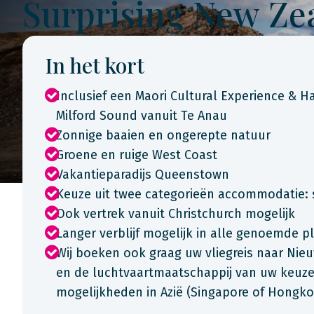
Surprising New Ze
In het kort
Inclusief een Maori Cultural Experience & H
Milford Sound vanuit Te Anau
Zonnige baaien en ongerepte natuur
Groene en ruige West Coast
Vakantieparadijs Queenstown
Keuze uit twee categorieën accommodatie: 
Ook vertrek vanuit Christchurch mogelijk
Langer verblijf mogelijk in alle genoemde p
Wij boeken ook graag uw vliegreis naar Nie
en de luchtvaartmaatschappij van uw keuze.
mogelijkheden in Azië (Singapore of Hongko