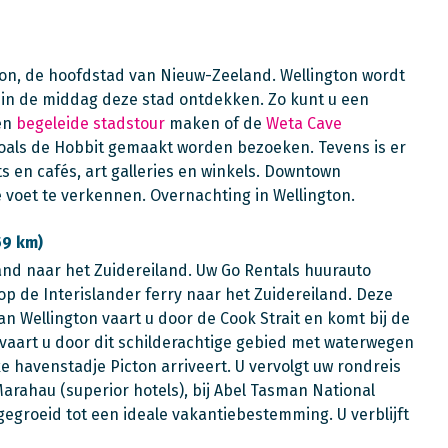
gton, de hoofdstad van Nieuw-Zeeland. Wellington wordt
Ga in de middag deze stad ontdekken. Zo kunt u een
en
begeleide stadstour
maken of de
Weta Cave
 zoals de Hobbit gemaakt worden bezoeken. Tevens is er
s en cafés, art galleries en winkels. Downtown
e voet te verkennen. Overnachting in Wellington.
59 km)
and naar het Zuidereiland. Uw Go Rentals huurauto
op de Interislander ferry naar het Zuidereiland. Deze
van Wellington vaart u door de Cook Strait en komt bij de
vaart u door dit schilderachtige gebied met waterwegen
e havenstadje Picton arriveert. U vervolgt uw rondreis
Marahau (superior hotels), bij Abel Tasman National
tgegroeid tot een ideale vakantiebestemming. U verblijft