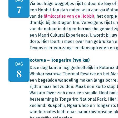
DAG
Via bochtige weggetjes rijdt u door de Bay of
7
een Hobbit-fan dan raden wij u aan via Matam
van de
filmlocaties van de Hobbit
, het dorpj
drankje bij de Dragon Inn. Vervolgens rijdt u
van de natuur in dit geothermische gebied 
een Maori Cultural Experience. U wordt bij u
dorp. Hier leert u meer over hun gebruiken en
Tevens is er een zang- en dansoptreden en ge
Rotorua – Tongariro (190 km)
DAG
Deze dag kunt u nog gedeeltelijk in Rotorua
8
Whakarewarewa Thermal Reserve en het Maori
een begeleide wandeling maken langs borrel
rijdt u naar het zuiden. Maak een korte stop 
Waikato River zich door een smalle kloof oml
bestemming is Tongariro National Park. Hier
Zeeland: Ruapehu, Ngauruhoe en Tongariro. 
wandelroutes leidt naar natuurhistorische pl