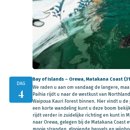
Bay of Islands – Orewa, Matakana Coast (3
DAG
We raden u aan om vandaag de langere, maar 
4
Paihia rijdt u naar de westkust van Northlan
Waipoua Kauri Forest binnen. Hier vindt u de
een korte wandeling kunt u deze boom bekijk
rijdt verder in zuidelijke richting en kunt 
naar Orewa, gelegen bij de Matakana Coast e
mooie stranden, glooiende heuvels en wijnbo