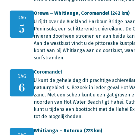
Orewa – Whitianga, Coromandel (242 km)
DAG
U rijdt over de Auckland Harbour Bridge na
5
Peninsula, een schitterend schiereiland. De
rivieren doorheen stromen en aan beide kant
Aan de westkust vindt u de pittoreske kustpla
komt aan bij Whitianga aan de oostkust, waar 
surfstranden.
Coromandel
DAG
U kunt de gehele dag dit prachtige schierei
6
natuurgebied is. Bezoek in ieder geval Hot 
zand. Met een schep kunt u een gat graven en
noorden van Hot Water Beach ligt Hahei. Cath
kunt u tijdens een boottocht met de Hahei E
tot de mogelijkheden.
Whitianga – Rotorua (223 km)