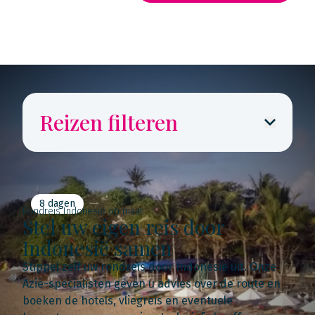
Rondreis routekaarten
Reizen filteren
8 dagen
Rondreis Indonesië op maat
Stel uw eigen reis door
Indonesië samen
Stippel zelf uw rondreis door Indonesië uit. Onze
Azië-specialisten geven u advies over de route en
boeken de hotels, vliegreis en eventuele