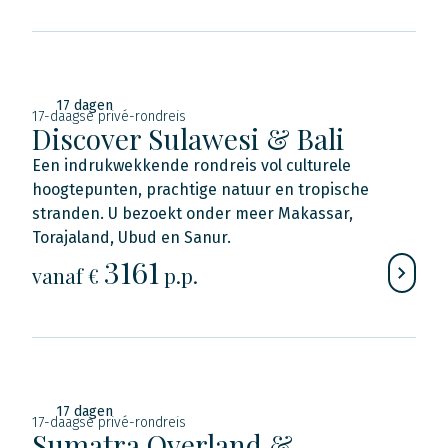
17 dagen
17-daagse privé-rondreis
Discover Sulawesi & Bali
Een indrukwekkende rondreis vol culturele
hoogtepunten, prachtige natuur en tropische
stranden. U bezoekt onder meer Makassar,
Torajaland, Ubud en Sanur.
3161
vanaf €
p.p.
17 dagen
17-daagse privé-rondreis
Sumatra Overland &