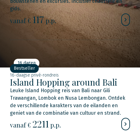
bouwstenen en excursies. Inclusief chauffeur en
gids.
117
vanaf €
p.p.
16 dagen
Bestseller
16-daagse privé-rondreis
Island Hopping around Bali
Leuke Island Hopping reis van Bali naar Gili
Trawangan, Lombok en Nusa Lembongan. Ontdek
de verschillende karakters van de eilanden en
geniet van de combinatie van cultuur en strand.
2211
vanaf €
p.p.