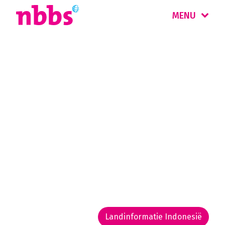
MENU
Rondreis
Indonesië
Met 17.000 eilanden is Indonesië de grootste
archipel ter wereld. Het is een veelzijdige
bestemming, met een rijke cultuur en
imponerende landschappen met
regenwouden, vulkanen en prachtige
stranden.
Landinformatie Indonesië