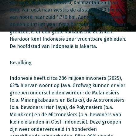
zijn Java, Sumatra, Sulawesi, Kalimantan en Irian
Jaya. Van oost naar west is de afstand 5.150 km en
van noord naar zuid 1.770 km. Aangezien Indonesië
op een punt ligt waar twee bergplateaus aan elkaar
grenzen, is er een grote vulkanische activiteit.
Hierdoor kent Indonesië zeer vruchtbare gebieden.
De hoofdstad van Indonesië is Jakarta.
Bevolking
Indonesië heeft circa 286 miljoen inwoners (2025),
62% hiervan woont op Java. Grofweg kunnen er vier
groepen onderscheiden worden: de Melanesiërs
(o.a. Minangkabauers en Bataks), de Austronesiërs
(o.a. bewoners Irian Jaya), de Polynesiërs (o.a.
Molukken) en de Micronesiërs (o.a. bewoners van
kleine eilanden in Oost-Indonesië). Deze groepen
zijn weer onderverdeeld in honderden