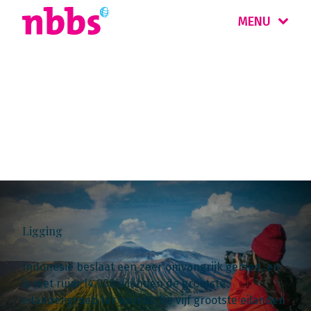
MENU
Landinformatie
Indonesië
Ligging
Indonesië beslaat een zeer omvangrijk gebied, en
is met ruim 14.000 eilanden de grootste
eilandengroep ter wereld. De vijf grootste eilanden