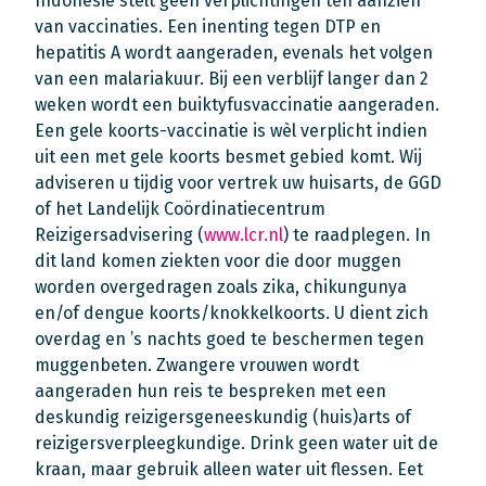
Indonesië stelt geen verplichtingen ten aanzien
van vaccinaties. Een inenting tegen DTP en
hepatitis A wordt aangeraden, evenals het volgen
van een malariakuur. Bij een verblijf langer dan 2
weken wordt een buiktyfusvaccinatie aangeraden.
Een gele koorts-vaccinatie is wèl verplicht indien
uit een met gele koorts besmet gebied komt. Wij
adviseren u tijdig voor vertrek uw huisarts, de GGD
of het Landelijk Coördinatiecentrum
Reizigersadvisering (
www.lcr.nl
) te raadplegen. In
dit land komen ziekten voor die door muggen
worden overgedragen zoals zika, chikungunya
en/of dengue koorts/knokkelkoorts. U dient zich
overdag en ’s nachts goed te beschermen tegen
muggenbeten. Zwangere vrouwen wordt
aangeraden hun reis te bespreken met een
deskundig reizigersgeneeskundig (huis)arts of
reizigersverpleegkundige. Drink geen water uit de
kraan, maar gebruik alleen water uit flessen. Eet