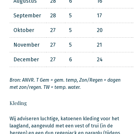
Augustus
28
6
16
September
28
5
17
Oktober
27
5
20
November
27
5
21
December
27
6
24
Bron: ANVR. T Gem = gem. temp, Zon/Regen = dagen
met zon/regen. TW = temp. water.
Kleding
Wij adviseren luchtige, katoenen kleding voor het
laagland, aangevuld met een vest of trui (in de
bergen) en een dun regenjack en paraplu (tijdens