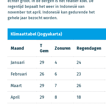
echter groot. In de bergen is het relatief koel. De
regentijd bepaalt het weer in Indonesië van
november tot april. Indonesië kan gedurende het
gehele jaar bezocht worden.
Klimaattabel (Jogyakarta)
T
Maand
Zonuren
Regendagen
Gem
Januari
29
4
24
Februari
26
6
23
Maart
29
7
26
April
29
8
18