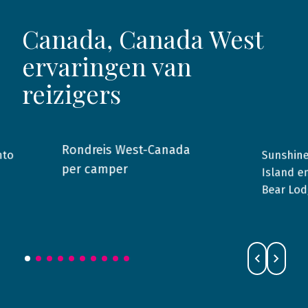
Canada, Canada West
ervaringen van
reizigers
Rondreis West-Canada
nto
Sunshine
2015
Canada
2015
per camper
Island e
Bear Lod