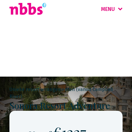
MENU
Rondreis
Canada West
Unieke resort arrangementen (vanuit Campbell
River)
Sonora Resort Adventure