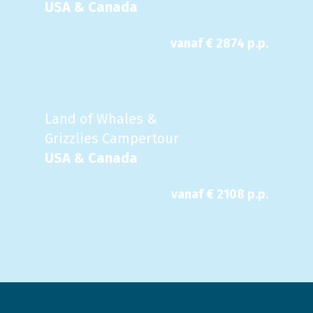
USA & Canada
vanaf €
2874
p.p.
Land of Whales &
Grizzlies Campertour
USA & Canada
vanaf €
2108
p.p.