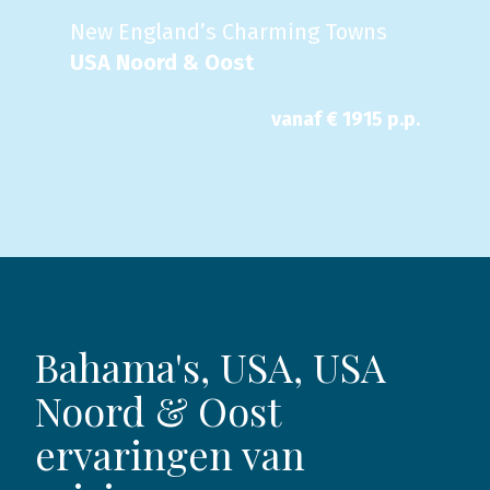
New England’s Charming Towns
USA Noord & Oost
vanaf €
1915
p.p.
Bahama's, USA, USA
Noord & Oost
ervaringen van