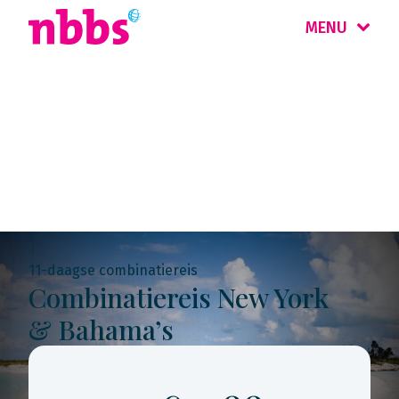
MENU
Rondreis
Bahama's
11-daagse combinatiereis
Combinatiereis New York
& Bahama’s