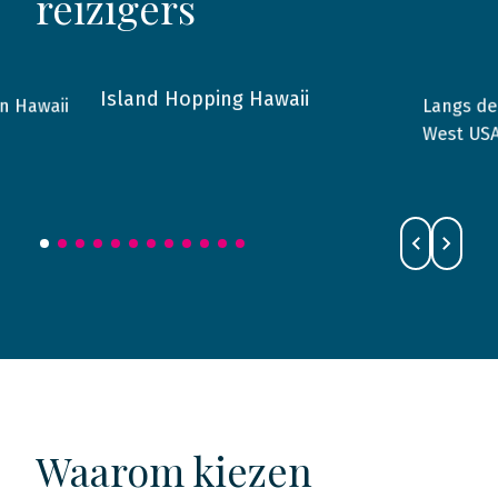
reizigers
Island Hopping Hawaii
Langs de
n Hawaii
2014
Hawaii
2018
West US
Waarom kiezen