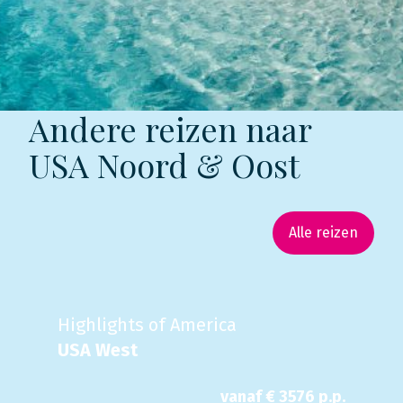
Andere reizen naar
USA Noord & Oost
Alle reizen
Highlights of America
USA West
vanaf €
3576
p.p.