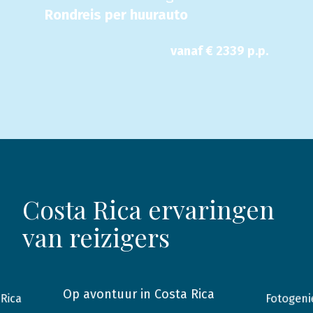
Rondreis per huurauto
vanaf €
2339
p.p.
Costa Rica ervaringen
van reizigers
Op avontuur in Costa Rica
Fotogeni
Rica
2024
Costa Rica
2023