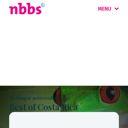
MENU
Rondreis
Costa Rica &
Nicaragua
19-daagse autorondreis
Best of Costa Rica