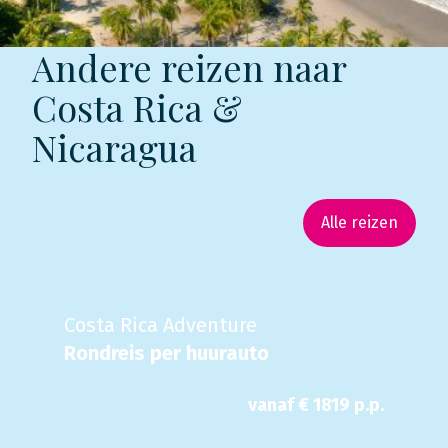
Andere reizen naar
Costa Rica &
Nicaragua
Alle reizen
Costa Rica Adventure
Rondreis per huurauto
vanaf €
1819
p.p.