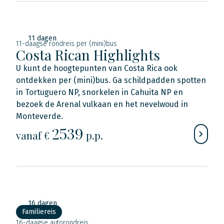
11 dagen
11-daagse rondreis per (mini)bus
Costa Rican Highlights
U kunt de hoogtepunten van Costa Rica ook
ontdekken per (mini)bus. Ga schildpadden spotten
in Tortuguero NP, snorkelen in Cahuita NP en
bezoek de Arenal vulkaan en het nevelwoud in
Monteverde.
2539
vanaf €
p.p.
16 dagen
Familiereis
16-daagse autorondreis