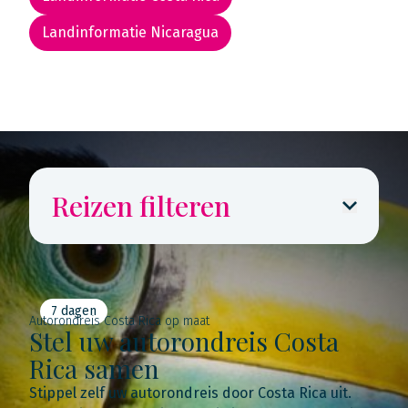
Landinformatie Nicaragua
Rondreis routekaarten
Reizen filteren
7 dagen
Autorondreis Costa Rica op maat
Stel uw autorondreis Costa
Rica samen
Stippel zelf uw autorondreis door Costa Rica uit.