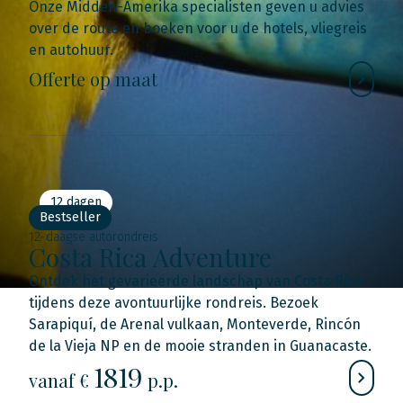
Onze Midden-Amerika specialisten geven u advies
over de route en boeken voor u de hotels, vliegreis
en autohuur.
Offerte op maat
12 dagen
Bestseller
12-daagse autorondreis
Costa Rica Adventure
Ontdek het gevarieerde landschap van Costa Rica
tijdens deze avontuurlijke rondreis. Bezoek
Sarapiquí, de Arenal vulkaan, Monteverde, Rincón
de la Vieja NP en de mooie stranden in Guanacaste.
1819
vanaf €
p.p.