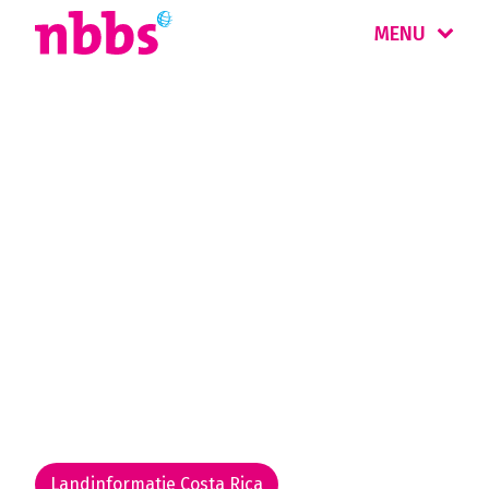
MENU
Rondreis
Costa Rica
& Nicaragua
Costa Rica is één van de meest biodiverse
landen ter wereld. In het onontdekte
Nicaragua wordt u betoverd door de actieve
vulkanen, adembenemende natuur, witte
zandstranden en koloniale steden.
Landinformatie Costa Rica