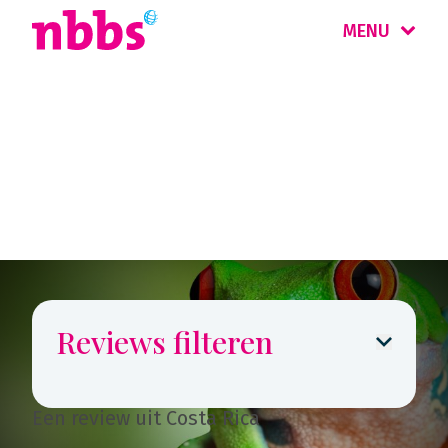
MENU
Reizigers
vertellen
Reviews filteren
Een review uit Costa Rica