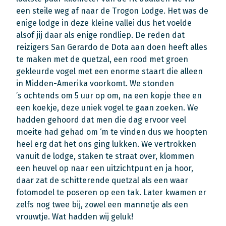
een steile weg af naar de Trogon Lodge. Het was de
enige lodge in deze kleine vallei dus het voelde
alsof jij daar als enige rondliep. De reden dat
reizigers San Gerardo de Dota aan doen heeft alles
te maken met de quetzal, een rood met groen
gekleurde vogel met een enorme staart die alleen
in Midden-Amerika voorkomt. We stonden
’s ochtends om 5 uur op om, na een kopje thee en
een koekje, deze uniek vogel te gaan zoeken. We
hadden gehoord dat men die dag ervoor veel
moeite had gehad om ‘m te vinden dus we hoopten
heel erg dat het ons ging lukken. We vertrokken
vanuit de lodge, staken te straat over, klommen
een heuvel op naar een uitzichtpunt en ja hoor,
daar zat de schitterende quetzal als een waar
fotomodel te poseren op een tak. Later kwamen er
zelfs nog twee bij, zowel een mannetje als een
vrouwtje. Wat hadden wij geluk!