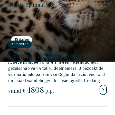
Offerte op maat
15 dagen
Kamperen
15-daagse groepsrondreis
Uganda Camping Safari
Actieve kampeerrondreis in een internationaal
gezelschap van 4 tot 16 deelnemers. U bezoekt de
vier nationale parken van Oeganda, u ziet veel wild
en maakt wandelingen. Inclusief gorilla trekking.
4808
vanaf €
p.p.