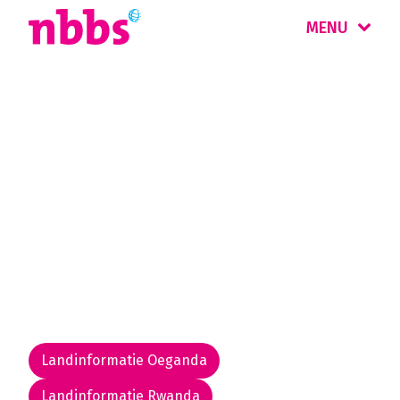
MENU
Rondreis
Oeganda & Rwanda
Staat een ontmoeting met gorilla’s ook op
uw bucketlist? Reis dan naar het relatief
onontdekte Oeganda of Rwanda en benader
deze fantastische dieren tot op enkele
meters afstand.
Landinformatie Oeganda
Landinformatie Rwanda