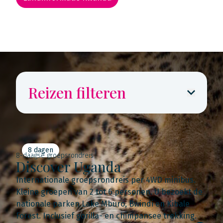
Rondreis routekaarten
Reizen filteren
8 dagen
8-daagse groepsrondreis
Discover Uganda
Internationale groepsrondreis per 4WD minibus.
Kleine groepen van 2 tot 6 personen. U bezoekt de
nationale parken Lake Mburo, Bwindi en Kibale
Forest. Inclusief gorilla- en chimpansee trekking.