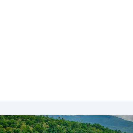
SA & Canada
Midden- & Zuid-Amerika
Australië | Nieuw