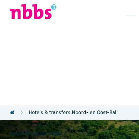
Afrika
Azië
U
Rondreis
Indonesië
Hotels & transfers Noord- en Oost-Bali
hotels & transfers Bali