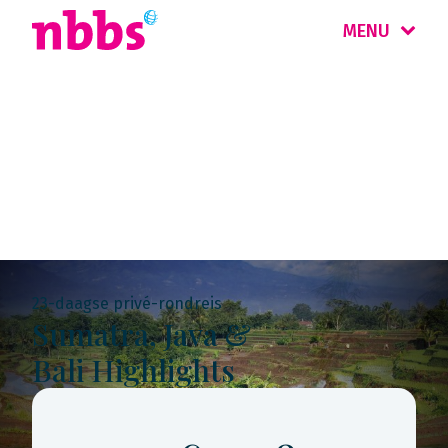
MENU
Rondreis
Indonesië
23-daagse privé-rondreis
Sumatra, Java &
Bali Highlights