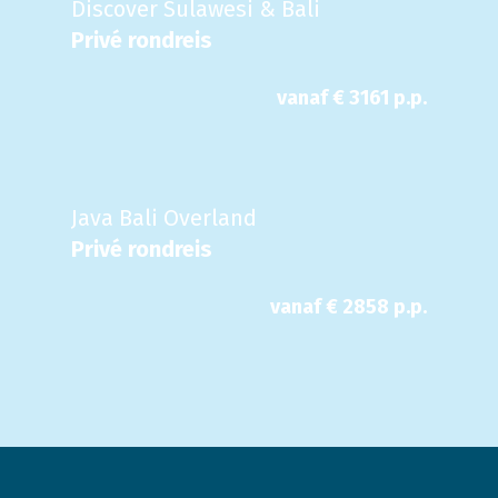
Discover Sulawesi & Bali
Privé rondreis
vanaf €
3161
p.p.
Java Bali Overland
Privé rondreis
vanaf €
2858
p.p.