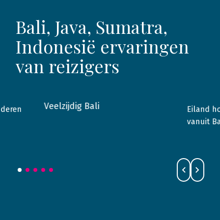
Bali, Java, Sumatra,
Indonesië ervaringen
van reizigers
Veelzijdig Bali
nderen
Eiland h
2018
Bali
2017
vanuit Ba