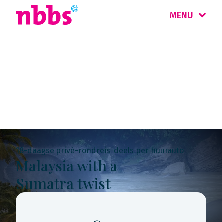
MENU
Rondreis
Maleisië & Singapore
18-daagse privé-rondreis, deels per huurauto
Malaysia with a
Sumatra twist