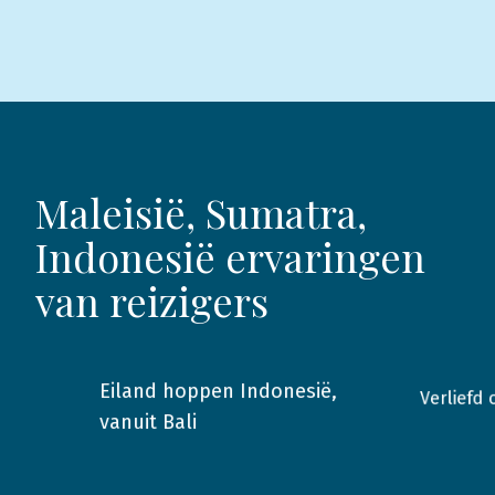
Maleisië, Sumatra,
Indonesië ervaringen
van reizigers
Eiland hoppen Indonesië,
Verliefd 
2017
Bali
2023
vanuit Bali