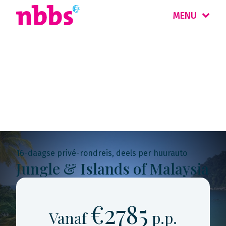
MENU
Rondreis
Maleisië & Singapore
16-daagse privé-rondreis, deels per huurauto
Jungle & Islands of Malaysia
€2785
Vanaf
p.p.