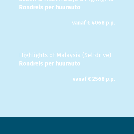
Rondreis per huurauto
vanaf €
4068
p.p.
Highlights of Malaysia (Selfdrive)
Rondreis per huurauto
vanaf €
2568
p.p.