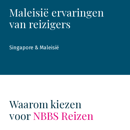
Maleisië ervaringen
van reizigers
Singapore & Maleisië
2017
Waarom kiezen
voor
NBBS Reizen