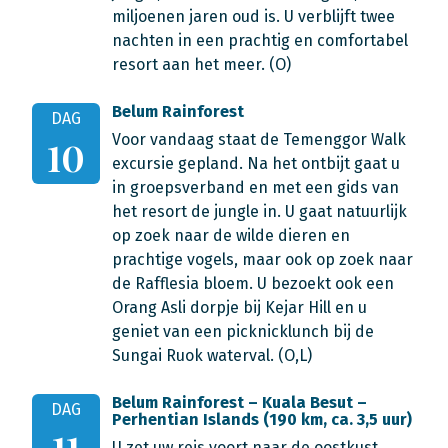
miljoenen jaren oud is. U verblijft twee
nachten in een prachtig en comfortabel
resort aan het meer. (O)
Belum Rainforest
DAG
Voor vandaag staat de Temenggor Walk
10
excursie gepland. Na het ontbijt gaat u
in groepsverband en met een gids van
het resort de jungle in. U gaat natuurlijk
op zoek naar de wilde dieren en
prachtige vogels, maar ook op zoek naar
de Rafflesia bloem. U bezoekt ook een
Orang Asli dorpje bij Kejar Hill en u
geniet van een picknicklunch bij de
Sungai Ruok waterval. (O,L)
Belum Rainforest – Kuala Besut –
DAG
Perhentian Islands (190 km, ca. 3,5 uur)
11
U zet uw reis voort naar de oostkust.